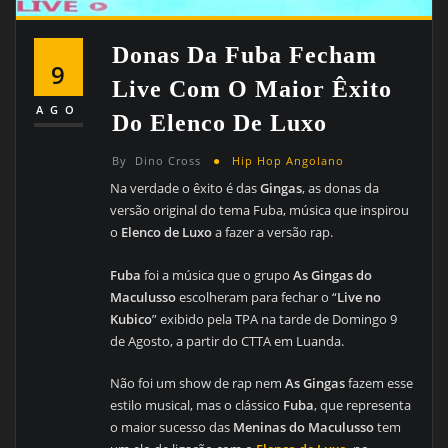
Donas Da Fuba Fecham
9
Live Com O Maior Êxito
AGO
Do Elenco De Luxo
By
Dino Cross
Hip Hop Angolano
Na verdade o êxito é das
Gingas
, as donas da
versão original do tema Fuba, música que inspirou
o
Elenco de Luxo
a fazer a versão rap.
Fuba
foi a música que o grupo
As Gingas do
Maculusso
escolheram para fechar o “
Live no
Kubico
” exibido pela TPA na tarde de Domingo 9
de Agosto, a partir do CTTA em Luanda.
Não foi um show de rap nem
As Gingas
fazem esse
estilo musical, mas o clássico
Fuba
, que representa
o maior sucesso das
Meninas do Maculusso
tem