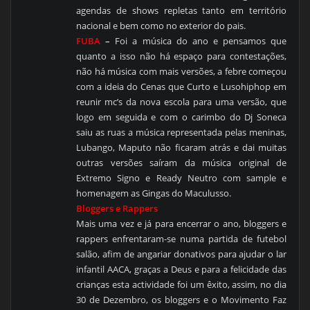
agendas de shows repletas tanto em território
nacional e bem como no exterior do pais.
FUBA
–
Foi a música do ano e pensamos que
quanto a isso não há espaço para contestações,
não há música com mais versões, a febre começou
com a ideia do Cenas que Curto e Lusohiphop em
reunir mc’s da nova escola para uma versão, que
logo em seguida e com o carimbo do Dj Soneca
saiu as ruas a música representada pelas meninas,
Lubango, Maputo não ficaram atrás e dai muitas
outras versões saíram da música original de
Extremo Signo e Ready Neutro com sample e
homenagem as Gingas do Maculusso.
Bloggers e Rappers
Mais uma vez e já para encerrar o ano, bloggers e
rappers enfrentaram-se numa partida de futebol
salão, afim de angariar donativos para ajudar o lar
infantil AACA, graças a Deus e para a felicidade das
crianças esta actividade foi um êxito, assim, no dia
30 de Dezembro, os bloggers e o Movimento Faz