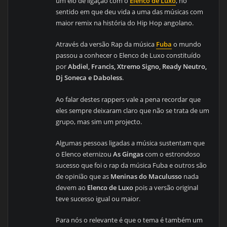
um elo de ligação com o
Elenco de Luxo
, no
sentido em que deu vida a uma das músicas com
maior remix na história do Hip Hop angolano.
Através da versão Rap da música
Fuba
o mundo
passou a conhecer o Elenco de Luxo constituído
por
Abdiel, Francis, Xtremo Signo, Ready Neutro,
Dj Soneca e Daboless
.
Ao falar destes rappers vale a pena recordar que
eles sempre deixaram claro que não se trata de um
grupo, mas sim um projecto.
Algumas pessoas ligadas a música sustentam que
o Elenco eternizou
As Gingas
com o estrondoso
sucesso que foi o rap da música Fuba e outros são
de opinião que as
Meninas do Maculusso
nada
devem ao
Elenco de Luxo
pois a versão original
teve sucesso igual ou maior.
Para nós o relevante é que o tema é também um