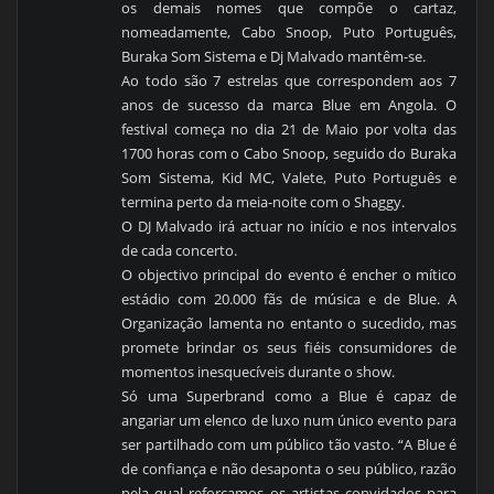
os demais nomes que compõe o cartaz,
nomeadamente, Cabo Snoop, Puto Português,
Buraka Som Sistema e Dj Malvado mantêm-se.
Ao todo são 7 estrelas que correspondem aos 7
anos de sucesso da marca Blue em Angola. O
festival começa no dia 21 de Maio por volta das
1700 horas com o Cabo Snoop, seguido do Buraka
Som Sistema, Kid MC, Valete, Puto Português e
termina perto da meia-noite com o Shaggy.
O DJ Malvado irá actuar no início e nos intervalos
de cada concerto.
O objectivo principal do evento é encher o mítico
estádio com 20.000 fãs de música e de Blue. A
Organização lamenta no entanto o sucedido, mas
promete brindar os seus fiéis consumidores de
momentos inesquecíveis durante o show.
Só uma Superbrand como a Blue é capaz de
angariar um elenco de luxo num único evento para
ser partilhado com um público tão vasto. “A Blue é
de confiança e não desaponta o seu público, razão
pela qual reforçamos os artistas convidados para