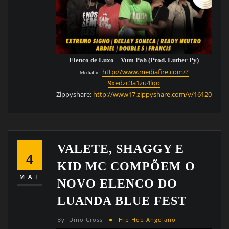
Elenco de Luxo – Vum Pah (Prod. Luther Py)
http://www.mediafire.com/?
Mediafire:
9xedzc3a1zu4lqo
Zippyshare:
http://www17.zippyshare.com/v/16120751/fi
VALETE, SHAGGY E
4
KID MC COMPÕEM O
MAI
NOVO ELENCO DO
LUANDA BLUE FEST
By
Dino Cross
Hip Hop Angolano