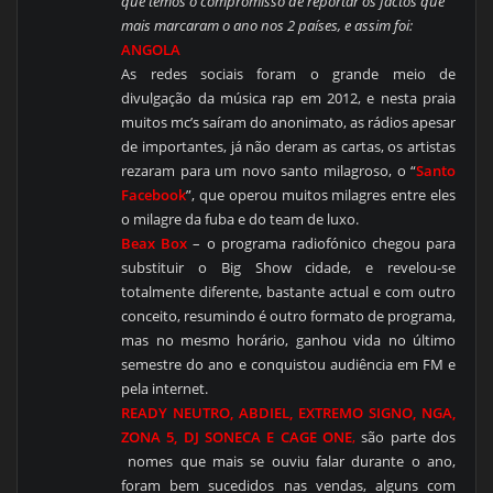
que temos o compromisso de reportar os factos que
mais marcaram o ano nos 2 países, e assim foi:
ANGOLA
As redes sociais foram o grande meio de
divulgação da música rap em 2012, e nesta praia
muitos mc’s saíram do anonimato, as rádios apesar
de importantes, já não deram as cartas, os artistas
rezaram para um novo santo milagroso, o “
Santo
Facebook
”, que operou muitos milagres entre eles
o milagre da fuba e do team de luxo.
Beax Box
– o programa radiofónico chegou para
substituir o Big Show cidade, e revelou-se
totalmente diferente, bastante actual e com outro
conceito, resumindo é outro formato de programa,
mas no mesmo horário, ganhou vida no último
semestre do ano e conquistou audiência em FM e
pela internet.
READY NEUTRO, ABDIEL, EXTREMO SIGNO, NGA,
ZONA 5, DJ SONECA E CAGE ONE
,
são parte dos
nomes que mais se ouviu falar durante o ano,
foram bem sucedidos nas vendas, alguns com