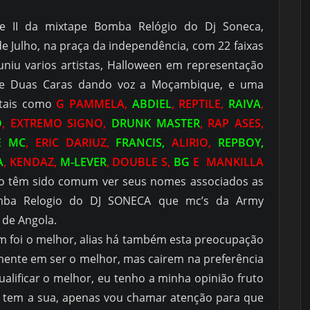
e II da mixtape Bomba Relógio do Dj Soneca,
e Julho, na praça da independência, com 22 faixas
uniu varios artistas, Halloween em representação
a e Duas Caras dando voz a Moçambique, e uma
 tais como
G PAMMELA,
ABDIEL
, REPTILE,
RAIVA
,
O
, EXTREMO SIGNO,
DRUNK MASTER
, RAP ASES,
E MC
, ERIC DARIUZ,
FRANCIS,
ALIRIO,
REPBOY,
A
, KENDAZ,
M-LEVER
, DOUBLE S,
BG
E MANKILLA
não têm sido comum ver seus nomes associados as
mba Relogio do DJ SONECA que mc’s da Army
 de Angola.
 foi o melhor, alias há também esta preocupação
mente em ser o melhor, mas cairem na preferência
alificar o melhor, eu tenho a minha opinião fruto
or tem a sua, apenas vou chamar atenção para que