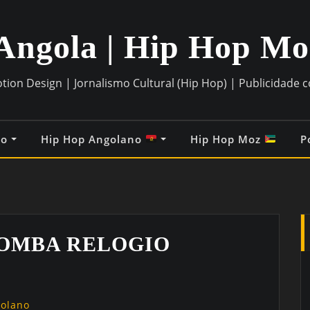
Angola | Hip Hop M
otion Design | Jornalismo Cultural (Hip Hop) | Publicidade 
co
Hip Hop Angolano
Hip Hop Moz
P
BOMBA RELOGIO
golano