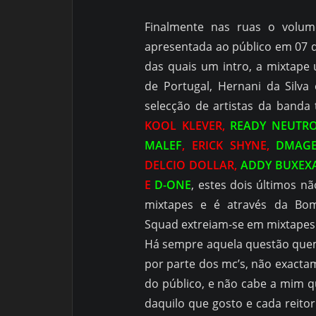
Finalmente nas ruas o volum
apresentada ao público em 07 d
das quais um intro, a mixtape 
de Portugal, Hernani da Silv
selecção de artistas da banda
KOOL KLEVER,
READY NEUTR
MALEF
, ERICK SHYNE,
DMAG
DELCIO DOLLAR,
ADDY BUXEX
E
D-ONE
, estes dois últimos 
mixtapes e é através da Bo
Squad extreiam-se em mixtapes
Há sempre aquela questão quem
por parte dos mc’s, não exacta
do público, e não cabe a mim qu
daquilo que gosto e cada reit