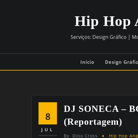
Hip Hop 
Serviços: Design Gráfico | M
Início
Design Gráfi
DJ SONECA – 
8
(Reportagem)
JUL
By
Dino Cross
Hip Hop An