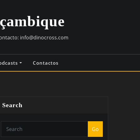
oçambique
contacto:
info@dinocross.com
odcasts
Contactos
Search
Go