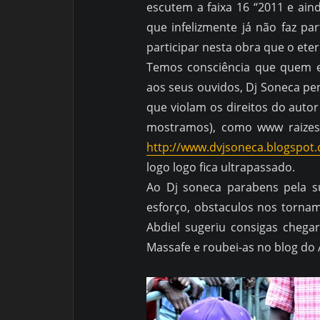
escutem a faixa 16 “2011 e a
que infelizmente já não faz p
participar nesta obra que o eter
Temos consciência que quem e
aos seus ouvidos, Dj Soneca pen
que violam os direitos do autor
mostramos), como www raizes 
http://www.dvjsoneca.blogspot
logo logo fica ultrapassado.
Ao Dj soneca parabens pela 
esforço, obstaculos nos tornam
Abdiel sugeriu consigas chegar
Massafe e roubei-as no blog do 