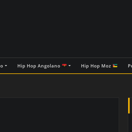
co
Hip Hop Angolano
Hip Hop Moz
P