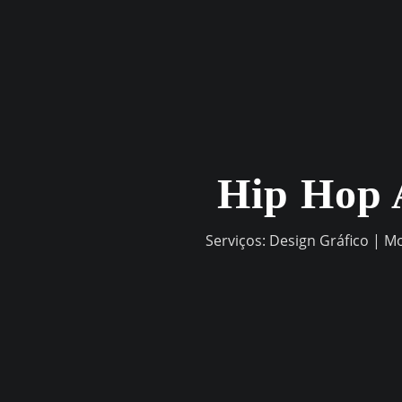
Skip
to
content
Hip Hop 
Serviços: Design Gráfico | M