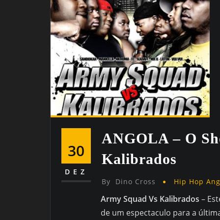
ANGOLA – O Sh
30
Kalibrados
DEZ
By
Dino Cross
Hip Hop An
Army Squad Vs Kalibrados
– Est
de um espectaculo para a última