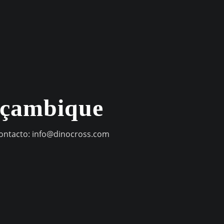
oçambique
contacto:
info@dinocross.com