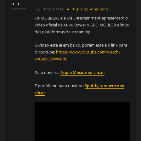
OUT
By
Dino Cross
Hip Hop Angolano
Os MOBBERS e a Cle Entertainment apresentam o
video oficial de Xuxu Bower x Gi-O MOBBER e links
das plataformas de streaming.
O video está ai em baixo, porem este é o link para
o Youtube:
https://www.youtube.com/watch?
v=GyBG3tWwPR0
Para ouvir na
Apple Music é só clicar
:
E por último para ouvir no
Spotify também é só
clicar
: