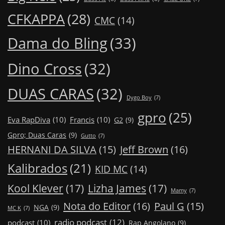
CFKAPPA
(28)
CMC
(14)
Dama do Bling
(33)
Dino Cross
(32)
DUAS CARAS
(32)
Dygo Boy
(7)
gpro
(25)
Eva RapDiva
(10)
Francis
(10)
G2
(9)
Gpro; Duas Caras
(9)
Gutto
(7)
Jeff Brown
(16)
HERNANI DA SILVA
(15)
Kalibrados
(21)
KID MC
(14)
Kool Klever
(17)
Lizha James
(17)
Mamy
(7)
Nota do Editor
(16)
Paul G
(15)
NGA
(9)
MC K
(7)
radio podcast
(12)
podcast
(10)
Rap Angolano
(9)