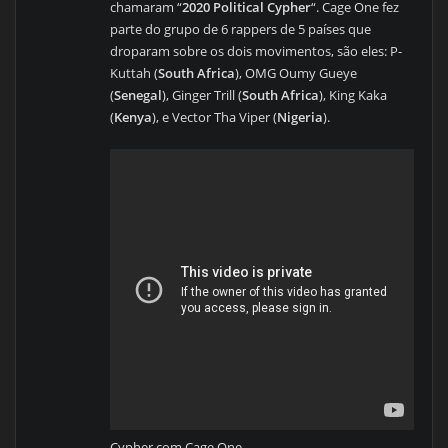
chamaram “
2020 Political Cypher
“. Cage One fez
parte do grupo de 6 rappers de 5 países que
droparam sobre os dois movimentos, são eles: P-
Kuttah (
South Africa
), OMG Oumy Gueye
(
Senegal
), Ginger Trill (
South Africa
), King Kaka
(
Kenya
), e Vector Tha Viper (
Nigeria
).
Cypher com Cage One