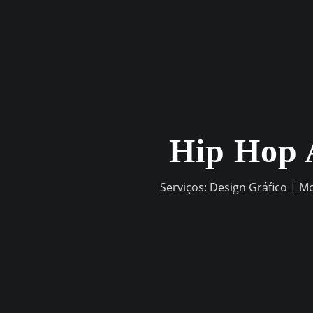
Skip
to
content
Hip Hop 
Serviços: Design Gráfico | M