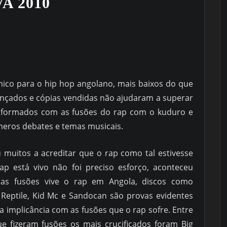
A 2010
mico para o hip hop angolano, mais baixos do que
lançados e cópias vendidas não ajudaram a superar
onformados com as fusões do rap com o kuduro e
meros debates e temas musicais.
muitos a acreditar que o rap como tal estivesse
p está vivo não foi preciso esforço, aconteceu
das fusões vive o rap em Angola, discos como
Reptile, Kid Mc e Sandocan são provas evidentes
 implicância com as fusões que o rap sofre. Entre
ue fizeram fusões os mais crucificados foram Big