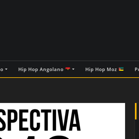
co
Hip Hop Angolano
Hip Hop Moz
P