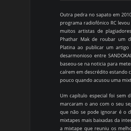
Outra pedra no sapato em 2010
programa radiofónico RC levou 
muitos artistas de plagiador
Phathar Mak de roubar um do
Platina ao publicar um artig
desarmonioso entre SANDOKAN
baseou-se na noticia para meter
caírem em descrédito estando c
pouco quando acusou uma mixt
Um capítulo especial foi sem
marcaram o ano com o seu seg
que não se pode ignorar é o d
mixtapes mais baixadas da int
a mixtape que reuniu os melho