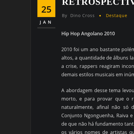
RETROSPECTIV
25
By
Dino Cross
Destaque
JAN
Hip Hop Angolano 2010
2010 foi um ano bastante polé
altos, a quantidade de álbuns 
a crise, rappers reagiram inc
demais estilos musicais em inú
A abordagem desse tema levou 
morto, e para provar que o ra
naturalmente, afinal não só 
Conjunto Ngonguenha, Raiva e 
de que não há fundamento tanta
os vários nomes de artistas q