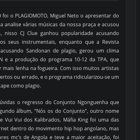
 foi o PLAGIOMOTO, Miguel Neto o apresentar do
a analise várias músicas da nossa praça e acusou
es, nisso CJ Clue ganhou popularidade acusando
s seus instrumentais, enquanto que a Revista
o acusando Sandonan de plagio, gerou um clima
 e a produção do programa 10-12 da TPA, que
 mais lenha na fogueira. Com isso muitos artistas
ertos ou errado, e o programa ridicularizou-se um
ape como plagio.
 dúvidas o regresso do Conjunto Ngonguenha que
undo álbum, “Nós os do Conjunto”, outro nome
e Vui Vui dos Kalibrados, Máfia King foi uma das
ernet dentro do movimento hip hop angolano, mas
res mc’s de Angola e teve a maior aceitação, foi