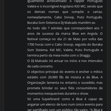
igualmente acrescentado o rapper Português
Valete e o incorrigível Angolano KID MC, sendo que
os demais nomes que compõe o cartaz,
nomeadamente, Cabo Snoop, Puto Português,
Buraka Som Sistema e Dj Malvado mantêm-se.
Ao todo são 7 estrelas que correspondem aos 7
anos de sucesso da marca Blue em Angola. O
festival começa no dia 21 de Maio por volta das
1700 horas com o Cabo Snoop, seguido do Buraka
Som Sistema, Kid MC, Valete, Puto Português e
termina perto da meia-noite com o Shaggy.
O DJ Malvado irá actuar no início e nos intervalos
de cada concerto.
O objectivo principal do evento é encher o mítico
estádio com 20.000 fãs de música e de Blue. A
Organização lamenta no entanto o sucedido, mas
promete brindar os seus fiéis consumidores de
momentos inesquecíveis durante o show.
Só uma Superbrand como a Blue é capaz de
angariar um elenco de luxo num único evento para
ser partilhado com um público tão vasto. “A Blue é