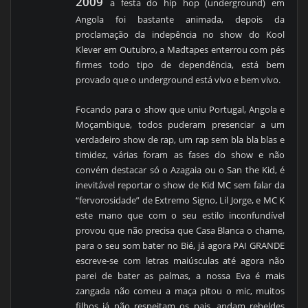
2009
a festa do hip hop (underground) em
Angola foi bastante animada, depois da
proclamação da indepência no show do Kool
Klever em Outubro, a Madtapes enterrou com pés
firmes todo tipo de dependência, está bem
provado que o underground está vivo e bem vivo.
Focando para o show que uniu Portugal, Angola e
Moçambique, todos puderam presenciar a um
verdadeiro show de rap, um rap sem bla bla blas e
timidez, várias foram as fases do show e não
convém destacar só o Azagaia ou o San the Kid, é
inevitável reportar o show de Kid MC sem falar da
“fervorosidade” de Extremo Signo, Lil Jorge, e MC K
este mano que com o seu estilo inconfundível
provou que não precisa que Casa Blanca o chame,
para o seu som bater no Bié, já agora PAI GRANDE
escreve-se com letras maiúsculas até agora não
parei de bater as palmas, a nossa Eva é mais
zangada não comeu a maça pitou o mic, muitos
filhos já não respeitam os pais, andam rebeldes