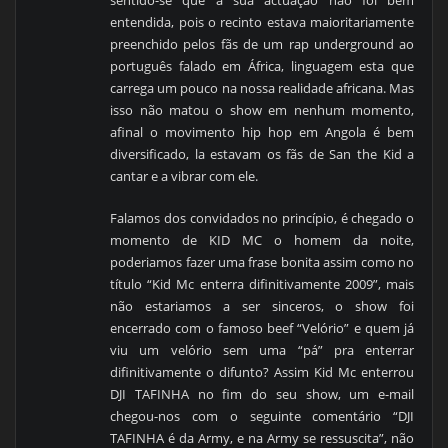
entendida, pois o recinto estava maioritariamente
preenchido pelos fãs de um rap underground ao
português falado em África, linguagem esta que
carrega um pouco na nossa realidade africana. Mas
isso não matou o show em nenhum momento,
afinal o movimento hip hop em Angola é bem
diversificado, la estavam os fãs de San the Kid a
cantar e a vibrar com ele.
Falamos dos convidados no princípio, é chegado o
momento de KID MC o homem da noite,
poderiamos fazer uma frase bonita assim como no
título “Kid Mc enterra difinitivamente 2009”, mais
não estariamos a ser sinceros, o show foi
encerrado com o famoso beef “Velório” e quem já
viu um velório sem uma “pá” pra enterrar
difinitivamente o difunto? Assim Kid Mc enterrou
DJI TAFINHA no fim do seu show, um e-mail
chegou-nos com o seguinte comentário “DJI
TAFINHA é da Army, e na Army se ressuscita”, não