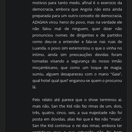
motivos para tanto medo, afinal é o exercicio da
democracia, embora que Angola não esta ainda
preparada para um outro conceito de democracia,
AZAGAIA virou heroi do povo, mas na verdade ele
não falou mal de ninguem, quer dizer não
pronunciou nomes de dirigentes e de partidos
como deu-se a entender e fala-se nas ruas de
Luanda, o povo sim exteriorizou o que o vinha no
intimo, ainda sim preocauções devidas foram
tomadas visando a segurança do nosso irmão
moçambicano, que como um toque de magia,
sumiu, alguem desapareceu com o mano “Gaia”,
qual hotel qual que? enganou-se quem o procurou
lá.
Pelo relato até parece que o show terminou ai,
mais não, San the Kid não fez rimas de um, dois,
três, quatro, cinco, seis, a sua majestade não foi
posta em dúvidas, alias Rei que é Rei não “maia”.
San the Kid continua o rei das rimas, embora ter
sentido-se que a sua actuação não foi bem