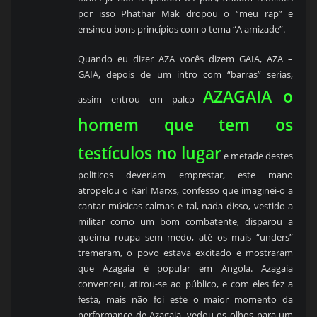
por isso Phathar Mak dropou o “meu rap” e
ensinou bons princípios com o tema “A amizade”.
Quando eu dizer AZA vocês dizem GAIA, AZA –
GAIA, depois de um intro com “barras” serias,
AZAGAIA o
assim entrou em palco
homem que tem os
testículos no lugar
e metade destes
politicos deveriam emprestar, este mano
atropelou o Karl Marxs, confesso que imaginei-o a
cantar músicas calmas e tal, nada disso, vestido a
militar como um bom combatente, disparou a
queima roupa sem medo, até os mais “unders”
tremeram, o povo estava excitado e mostraram
que Azagaia é popular em Angola. Azagaia
convenceu, atirou-se ao público, e com eles fez a
festa, mais não foi este o maior momento da
performance de Azagaia, vedou os olhos para um