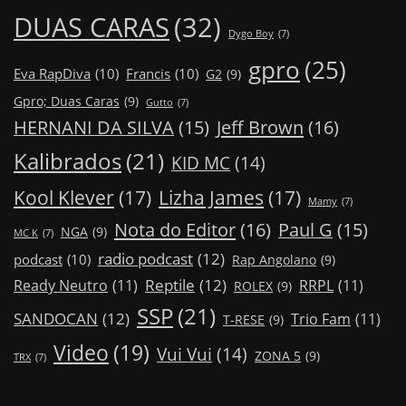
DUAS CARAS
(32)
Dygo Boy
(7)
gpro
(25)
Eva RapDiva
(10)
Francis
(10)
G2
(9)
Gpro; Duas Caras
(9)
Gutto
(7)
Jeff Brown
(16)
HERNANI DA SILVA
(15)
Kalibrados
(21)
KID MC
(14)
Kool Klever
(17)
Lizha James
(17)
Mamy
(7)
Nota do Editor
(16)
Paul G
(15)
NGA
(9)
MC K
(7)
radio podcast
(12)
podcast
(10)
Rap Angolano
(9)
Reptile
(12)
Ready Neutro
(11)
RRPL
(11)
ROLEX
(9)
SSP
(21)
SANDOCAN
(12)
Trio Fam
(11)
T-RESE
(9)
Video
(19)
Vui Vui
(14)
ZONA 5
(9)
TRX
(7)