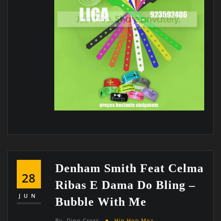
Denham Smith Feat Celma
28
Ribas E Dama Do Bling –
JUN
Bubble With Me
By
Dino Cross
Hip Hop Moz