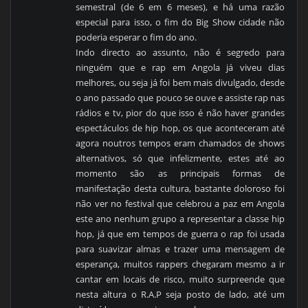
semestral (de 6 em 6 meses), e há uma razão
especial para isso, o fim do Big Show cidade não
poderia esperar o fim do ano.
Indo directo ao assunto, não é segredo para
ninguém que e rap em Angola já viveu dias
melhores, ou seja já foi bem mais divulgado, desde
o ano passado que pouco se ouve e assiste rap nas
rádios e tv, pior do que isso é não haver grandes
espectáculos de hip hop, os que aconteceram até
agora noutros tempos eram chamados de shows
alternativos, só que infelizmente, estes até ao
momento são as principais formas de
manifestação desta cultura, bastante doloroso foi
não ver no festival que celebrou a paz em Angola
este ano nenhum grupo a representar a classe hip
hop, já que em tempos de guerra o rap foi usada
para suavizar almas e trazer uma mensagem de
esperança, muitos rappers chegaram mesmo a ir
cantar em locais de risco, muito surpreende que
nesta altura o R.A.P seja posto de lado, até um