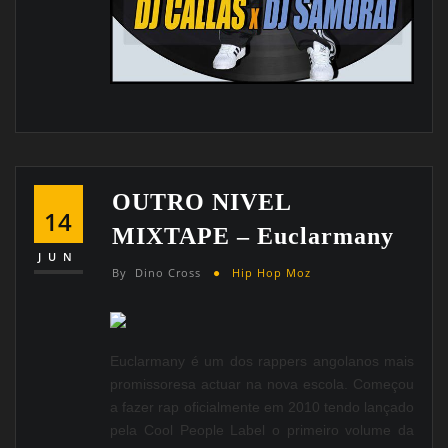
OUTRO NIVEL
14
MIXTAPE – Euclarmany
JUN
By
Dino Cross
Hip Hop Moz
Euclarmany é um dos rappers angolanos mais
promissoresa actuar na nova escola. Começou
a fazer rap oficialmente em 2010 tendo lançado
pela Cool People Label o primeiro volume da