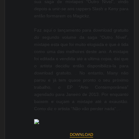
sua saga de mixtapes “Outro Nível”, vindo
depois a unir-se aos rappers Slash e Keny para
então formarem os Magickz.
Faz aqui o lançamento para download gratuito
do segundo volume da saga “Outro Nível”,
mixtape esta que foi muito elogiada e que é tida
como uma das melhores deste ano. A mixtape
foi editada e vendida até a ultima copia, dai que
o artista decidiu então disponibiliza-la para
download gratuito. . No entanto, Many não
parou e já tem quase pronto o seu próximo
trabalho, o EP “Arte Contemporânea”
agendado para Janeiro de 2013. Por enquanto
baixem e ouçam a mixtape até a exaustão.
Como diz o artista “Não vão perder nada“…
DOWNLOAD