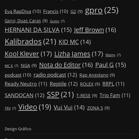
gpro
(25)
Eva RapDiva
(10)
Francis
(10)
G2
(9)
Gpro; Duas Caras
(9)
Gutto
(7)
Jeff Brown
(16)
HERNANI DA SILVA
(15)
Kalibrados
(21)
KID MC
(14)
Kool Klever
(17)
Lizha James
(17)
Mamy
(7)
Nota do Editor
(16)
Paul G
(15)
NGA
(9)
MC K
(7)
radio podcast
(12)
podcast
(10)
Rap Angolano
(9)
Reptile
(12)
Ready Neutro
(11)
RRPL
(11)
ROLEX
(9)
SSP
(21)
SANDOCAN
(12)
Trio Fam
(11)
T-RESE
(9)
Video
(19)
Vui Vui
(14)
ZONA 5
(9)
TRX
(7)
Design Gráfico