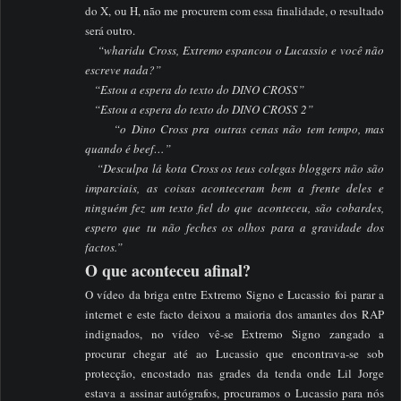
do X, ou H, não me procurem com essa finalidade, o resultado
será outro.
–
“wharidu Cross, Extremo espancou o Lucassio e você não
escreve nada?”
–
“Estou a espera do texto do DINO CROSS”
–
“Estou a espera do texto do DINO CROSS 2”
–
“o Dino Cross pra outras cenas não tem tempo, mas
quando é beef…”
–
“Desculpa lá kota Cross os teus colegas bloggers não são
imparciais, as coisas aconteceram bem a frente deles e
ninguém fez um texto fiel do que aconteceu, são cobardes,
espero que tu não feches os olhos para a gravidade dos
factos.”
O que aconteceu afinal?
O vídeo da briga entre Extremo Signo e Lucassio foi parar a
internet e este facto deixou a maioria dos amantes dos RAP
indignados, no vídeo vê-se Extremo Signo zangado a
procurar chegar até ao Lucassio que encontrava-se sob
protecção, encostado nas grades da tenda onde Lil Jorge
estava a assinar autógrafos, procuramos o Lucassio para nós