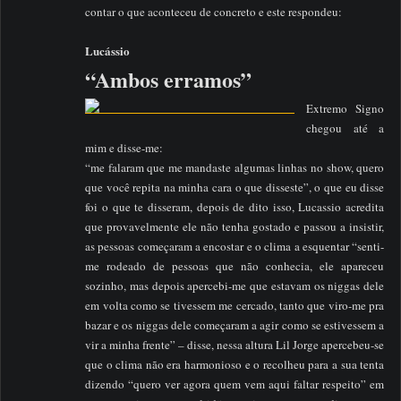
contar o que aconteceu de concreto e este respondeu:
Lucássio
“Ambos erramos”
Extremo Signo
chegou até a
mim e disse-me:
“me falaram que me mandaste algumas linhas no show, quero
que você repita na minha cara o que disseste”, o que eu disse
foi o que te disseram, depois de dito isso, Lucassio acredita
que provavelmente ele não tenha gostado e passou a insistir,
as pessoas começaram a encostar e o clima a esquentar “senti-
me rodeado de pessoas que não conhecia, ele apareceu
sozinho, mas depois apercebi-me que estavam os niggas dele
em volta como se tivessem me cercado, tanto que viro-me pra
bazar e os niggas dele começaram a agir como se estivessem a
vir a minha frente” – disse, nessa altura Lil Jorge apercebeu-se
que o clima não era harmonioso e o recolheu para a sua tenta
dizendo “quero ver agora quem vem aqui faltar respeito” em