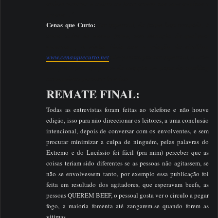
podem recorrer a outros ou fazer promo nas suas páginas e
grupos…”
Cenas que Curto:
Ser imparcial, de forma bem resumida, é
tratar todos da mesma forma, sem distinção de qualquer
natureza…, A minha ideia com a criação do site/blog
www.cenasquecurto.net
não passou por ser imparcial, e acho
que prestando um pouco de atenção ao nome do site/blog
conseguimos perceber bem isto
REMATE FINAL:
Todas as entrevistas foram feitas ao telefone e não houve
edição, isso para não direccionar os leitores, a uma conclusão
intencional, depois de conversar com os envolventes, e sem
procurar minimizar a culpa de ninguém, pelas palavras do
Extremo e do Lucássio foi fácil (pra mim) perceber que as
coisas teriam sido diferentes se as pessoas não agitassem, se
não se envolvessem tanto, por exemplo essa publicação foi
feita em resultado dos agitadores, que esperavam beefs, as
pessoas QUEREM BEEF, o pessoal gosta ver o circulo a pegar
fogo, a maioria fomenta até zangarem-se quando forem as
vitimas.