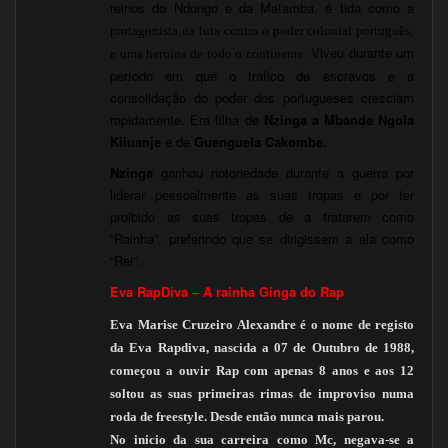
reinos do
Ndongo
e da
Matamba
, é tida como a
protagonista na luta contra o poder colonial português,
Viveu durante um
e uma heroína de todo o continente.
período em que o tráfico de
escravos
e a
consolidação do poder dos portugueses cresciam
rapidamente. Era filha de
Nzinga a Mbande Ngola
Kiluanje
e de
Guenguela Cakombe
.
Nzinga
ganhou notoriedade durante a guerra por
liderar pessoalmente as suas tropas e por ter
proibido as suas tropas de a tratarem como
“Rainha”, preferindo que se dirigissem a ela como
“Rei”.
Eva RapDiva – A rainha Ginga do Rap
Eva Marise Cruzeiro Alexandre é o nome de registo
da Eva Rapdiva, nascida a 07 de Outubro de 1988,
começou a ouvir Rap com apenas 8 anos e aos 12
soltou as suas primeiras rimas de improviso numa
roda de freestyle. Desde então nunca mais parou.
No inicio da sua carreira como Mc, negava-se a