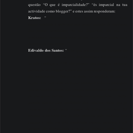
questão “O que é imparcialidade?” “és imparcial na tua
actividade como blogger?” e estes assim responderam:
Kratos:
“
Para mim, de uma forma resumida e clara
imparcialidade é informar sem tomar partido de nenhuma
das partes envolvidas, Se sou imparcial, sim sou. Se
soubesses a quantidade músicas que posto com indirectas e
directas ao meu irmão…”
Edivaldo dos Santos:
“
Acho que sou imparcial, partindo do
princípio que cerca de 80% das postagens são pessoas que
eu não conheço e 15% são pessoas que passei a conhecer
depois de ser blogger, e fruto das actividades ligadas ao rap
fui conhecendo… Por outro lado, eu obedeço as minhas
regras, não tem como eu poder priorizar todas as postagens
que enviam no mesmo dia, porque normalmente recebo mais
do que posto por dia… Priorizo os organizadores… Tenho
pecado sim no item qualidade das músicas, coisa que já
comecei a rever desde Janeiro de forma paulatina, há
artistas e músicas que já não postarei pelo absurdo que
cantam e pela precária qualidade sonora, temática e até
excesso de obscenidade e como já existem vários blogs