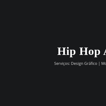
Skip
to
content
Hip Hop 
Serviços: Design Gráfico | M