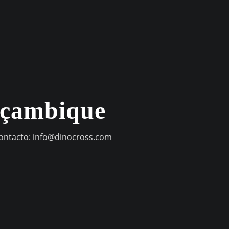
oçambique
contacto:
info@dinocross.com