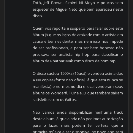
Totó, Jeff Brown, Simimi Ni Moyo e poucos sem
esquecer de Miguel Neto que bem apareceu neste
disco.
Quem vos reporta é suspeito para falar sobre este
álbum já que os laços de amizade com o artista em
causa é bem evidente, mas nem isso nos impede
de ser profissionais, e para ser bem honesto náo
precisava ser analista hip hop para classificar o
álbum de Phathar Mak como disco de bom rap.
O disco custou 1500kz (15usd) e vendeu acima dos
4000 copias (fonte nao oficial, já que esta nunca se
manifesta) e no mesmo dia e local venderam seus
álbuns os Wonderfull One e JD que também sairam
satisfeitos com os êxitos.
Não vamos ainda disponibilizar nenhuma track
deste album já que ainda não pedimos autorização
para o fazer, mais podem ter certeza que a
primeira música a ser disponivel no novo ano será