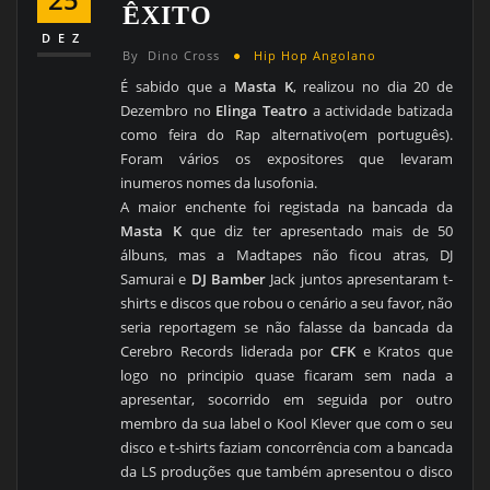
ÊXITO
DEZ
By
Dino Cross
Hip Hop Angolano
É sabido que a
Masta K
, realizou no dia 20 de
Dezembro no
Elinga Teatro
a actividade batizada
como feira do Rap alternativo(em português).
Foram vários os expositores que levaram
inumeros nomes da lusofonia.
A maior enchente foi registada na bancada da
Masta K
que diz ter apresentado mais de 50
álbuns, mas a Madtapes não ficou atras, DJ
Samurai e
DJ Bamber
Jack juntos apresentaram t-
shirts e discos que robou o cenário a seu favor, não
seria reportagem se não falasse da bancada da
Cerebro Records liderada por
CFK
e Kratos que
logo no principio quase ficaram sem nada a
apresentar, socorrido em seguida por outro
membro da sua label o Kool Klever que com o seu
disco e t-shirts faziam concorrência com a bancada
da LS produções que também apresentou o disco