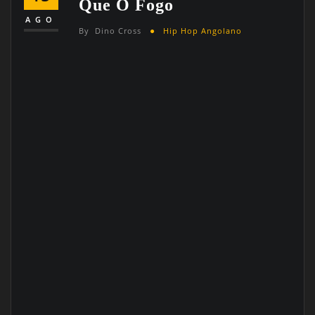
Que O Fogo
AGO
By
Dino Cross
Hip Hop Angolano