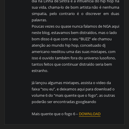
dia na Linha de Sintra e a influência do hip hop na
sua vida, chama-lo de bom artista não é nenhuma
simpatia, pelo contrario é o discrever em duas
palavras.
Poucas vezes ou quase nunca falamos de NGA aqui
neste blog, estavamos bem distraídos, mas o lado
bom disso é que com o seu “BUZZ” ele chamou
atenção ao mundo hip hop, conceituado dj
americano reeditou uma das suas mixtapes, com
isso é ouvido também fora do universo lusofono,
tantos feitos que continuar distraído seria bem
estranho.
Já lançou algumas mixtapes, assista o video da
faixa “sou eu”, e deixamos aqui para download o
volume 6 do “mais quente que o fogo”, as outras
poderão ser encontradas googleando
Mais quente que o fogo 6 –
DOWNLOAD