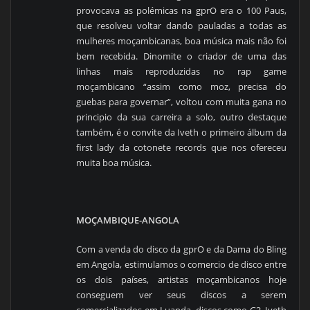
provocava as polémicas na gprO era o 100 Paus,
que resolveu voltar dando pauladas a todas as
mulheres moçambicanas, boa música mais não foi
bem recebida. Dinomite o criador de uma das
linhas mais reproduzidas no rap game
moçambicano “assim como moz, precisa do
guebas para governar”, voltou com muita gana no
principio da sua carreira a solo, outro destaque
também, é o convite da Iveth o primeiro álbum da
first lady da cotonete records que nos ofereceu
muita boa música.
MOÇAMBIQUE-ANGOLA
Com a venda do disco da gprO e da Dama do Bling
em Angola, estimulamos o comercio de disco entre
os dois países, artistas moçambicanos hoje
conseguem ver seus discos a serem
comercializados em Luanda, discos como G2, Iveth