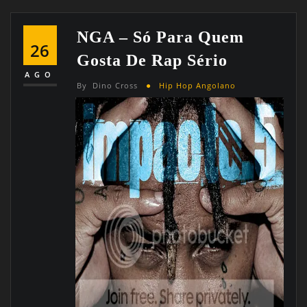
NGA – Só Para Quem
26
Gosta De Rap Sério
AGO
By
Dino Cross
Hip Hop Angolano