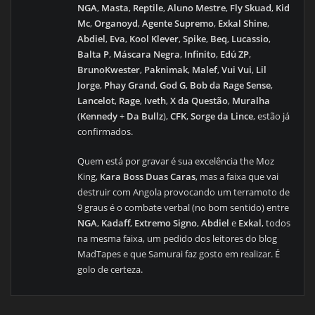
NGA
,
Masta
,
Reptile
,
Aluno Mestre
,
Fly Skuad
,
Kid
Mc
,
Organoyd
,
Agente Supremo
,
Exkal Shine
,
Abdiel
,
Eva
,
Kool Klever
,
Spike
,
Beq
,
Lucassio
,
Balta P
,
Máscara Negra
,
Infinito
,
Edú ZP
,
BrunoKwester
,
Paknimak
,
Malef
,
Vui Vui
,
Lil
Jorge
,
Phay Grand
,
God G
,
Bob da Rage Sense
,
Lancelot
,
Rage
,
Iveth
,
X da Questão
,
Muralha
(
Kennedy
+
Da Bullz
),
CFK
,
Sorge da Lince
, estão já
confirmados.
Quem está por gravar é sua excelência the Moz
King,
Kara Boss Duas Caras
, mas a faixa que vai
destruir com Angola provocando um terramoto de
9 graus é o combate verbal (no bom sentido) entre
NGA
,
Kadaff
,
Extremo Signo
,
Abdiel
e
Exkal
, todos
na mesma faixa, um pedido dos leitores do blog
MadTapes e que Samurai faz gosto em realizar. É
golo de certeza.