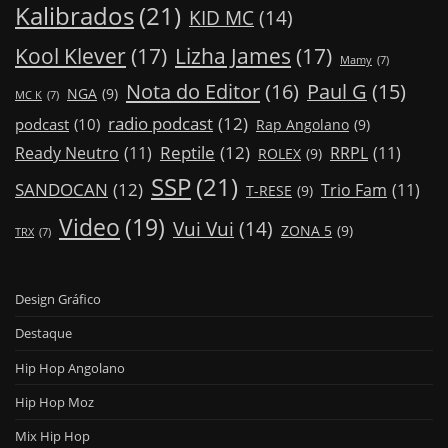
Kalibrados
(21)
KID MC
(14)
Kool Klever
(17)
Lizha James
(17)
Mamy
(7)
Nota do Editor
(16)
Paul G
(15)
NGA
(9)
MC K
(7)
radio podcast
(12)
podcast
(10)
Rap Angolano
(9)
Reptile
(12)
Ready Neutro
(11)
RRPL
(11)
ROLEX
(9)
SSP
(21)
SANDOCAN
(12)
Trio Fam
(11)
T-RESE
(9)
Video
(19)
Vui Vui
(14)
ZONA 5
(9)
TRX
(7)
Design Gráfico
Destaque
Hip Hop Angolano
Hip Hop Moz
Mix Hip Hop