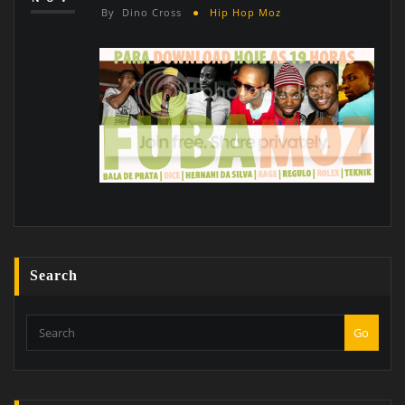
By
Dino Cross
Hip Hop Moz
Search
Go