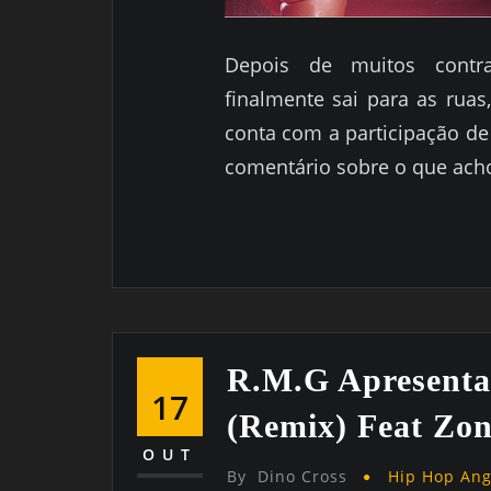
Depois de muitos contr
finalmente sai para as rua
conta com a participação de
comentário sobre o que acho
R.M.G Apresenta:
17
(Remix) Feat Zon
OUT
By
Dino Cross
Hip Hop An