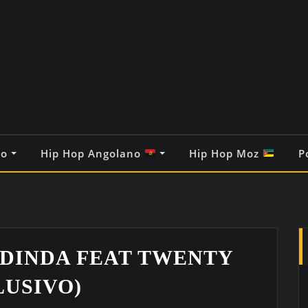
co
Hip Hop Angolano
Hip Hop Moz
P
 DINDA FEAT TWENTY
LUSIVO)