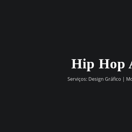
Skip
to
content
Hip Hop 
Serviços: Design Gráfico | M