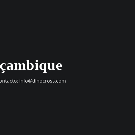
oçambique
contacto:
info@dinocross.com