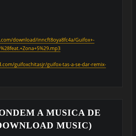
e.com/download/inncft8oya8fc4a/Guifox+-
%28feat.+Zona+5%29.mp3
.com/guifoxchitasjr/guifox-tas-a-se-dar-remix-
ONDEM A MUSICA DE
(DOWNLOAD MUSIC)