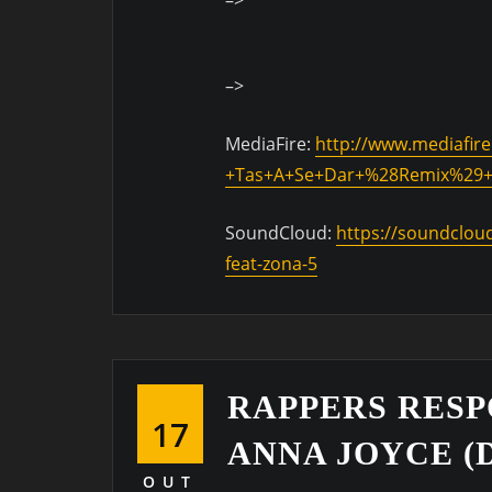
–>
MediaFire:
http://www.mediafir
+Tas+A+Se+Dar+%28Remix%29+
SoundCloud:
https://soundcloud
feat-zona-5
RAPPERS RESP
17
ANNA JOYCE 
OUT