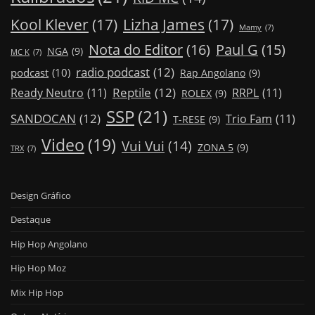
Kool Klever
(17)
Lizha James
(17)
Mamy
(7)
Nota do Editor
(16)
Paul G
(15)
NGA
(9)
MC K
(7)
radio podcast
(12)
podcast
(10)
Rap Angolano
(9)
Reptile
(12)
Ready Neutro
(11)
RRPL
(11)
ROLEX
(9)
SSP
(21)
SANDOCAN
(12)
Trio Fam
(11)
T-RESE
(9)
Video
(19)
Vui Vui
(14)
ZONA 5
(9)
TRX
(7)
Design Gráfico
Destaque
Hip Hop Angolano
Hip Hop Moz
Mix Hip Hop