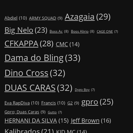
Azagaia
(29)
Abdiel
(10)
ARMY SQUAD
(9)
Big Nelo
(23)
Boss Ac
(8)
Boss Alirio
(8)
CAGE ONE
(7)
CFKAPPA
(28)
CMC
(14)
Dama do Bling
(33)
Dino Cross
(32)
DUAS CARAS
(32)
Dygo Boy
(7)
gpro
(25)
Eva RapDiva
(10)
Francis
(10)
G2
(9)
Gpro; Duas Caras
(9)
Gutto
(7)
Jeff Brown
(16)
HERNANI DA SILVA
(15)
Kalibrados
(21)
KID MC
(14)