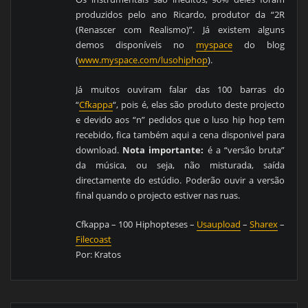
produzidos pelo ano Ricardo, produtor da “2R
(Renascer com Realismo)”. Já existem alguns
demos disponíveis no
myspace
do blog
(
www.myspace.com/lusohiphop
).
Já muitos ouviram falar das 100 barras do
“
Cfkappa
“, pois é, elas são produto deste projecto
e devido aos “n” pedidos que o luso hip hop tem
recebido, fica também aqui a cena disponivel para
download.
Nota importante:
é a “versão bruta”
da música, ou seja, não misturada, saída
directamente do estúdio. Poderão ouvir a versão
final quando o projecto estiver nas ruas.
Cfkappa – 100 Hiphopteses –
Usaupload
–
Sharex
–
Filecoast
Por: Kratos