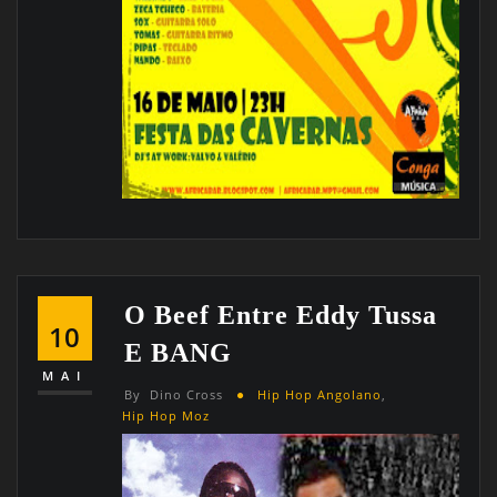
O Beef Entre Eddy Tussa
10
E BANG
MAI
By
Dino Cross
Hip Hop Angolano
,
Hip Hop Moz