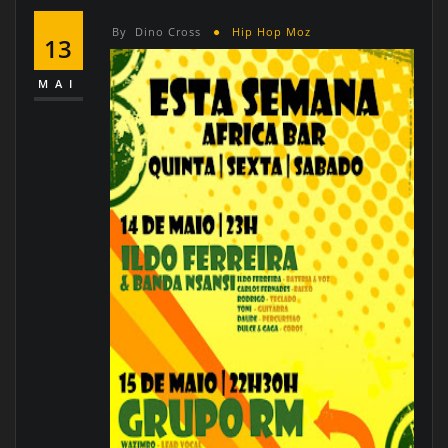
By
Dino Cross
Hip Hop Moz
13
MAI