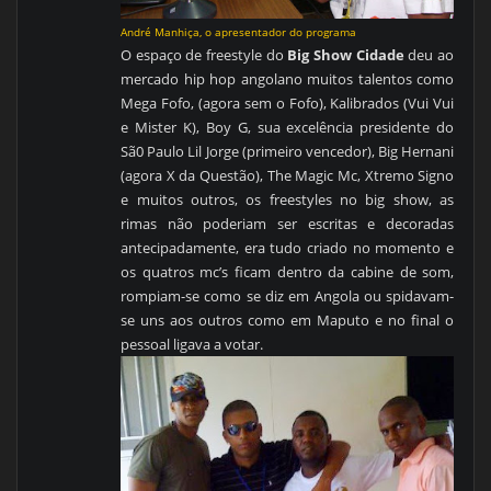
André Manhiça, o apresentador do programa
O espaço de freestyle do
Big Show Cidade
deu ao
mercado hip hop angolano muitos talentos como
Mega Fofo, (agora sem o Fofo), Kalibrados (Vui Vui
e Mister K), Boy G, sua excelência presidente do
Sã0 Paulo Lil Jorge (primeiro vencedor), Big Hernani
(agora X da Questão), The Magic Mc, Xtremo Signo
e muitos outros, os freestyles no big show, as
rimas não poderiam ser escritas e decoradas
antecipadamente, era tudo criado no momento e
os quatros mc’s ficam dentro da cabine de som,
rompiam-se como se diz em Angola ou spidavam-
se uns aos outros como em Maputo e no final o
pessoal ligava a votar.