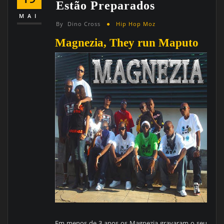
Estão Preparados
MAI
By
Dino Cross
Hip Hop Moz
Magnezia, They run Maputo
Em menos de 3 anos os Magnezia gravaram o seu