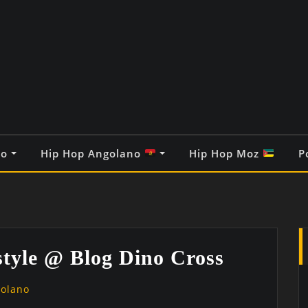
co
Hip Hop Angolano
Hip Hop Moz
P
style @ Blog Dino Cross
golano