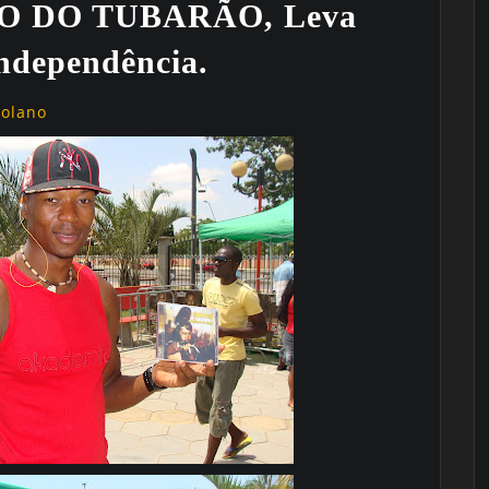
 DO TUBARÃO, Leva
ndependência.
golano