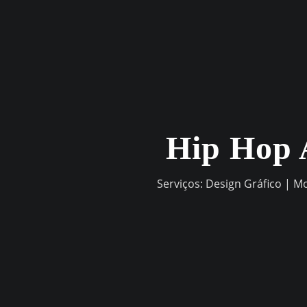
Skip
to
content
Hip Hop 
Serviços: Design Gráfico | M