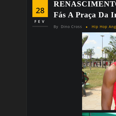
RENASCIMENTO
28
Fás A Praça Da I
FEV
By
Dino Cross
Hip Hop An