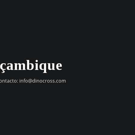
oçambique
contacto:
info@dinocross.com