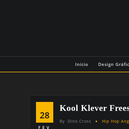
Início
Design Gráfi
Kool Klever Free
28
By
Dino Cross
Hip Hop An
FEV