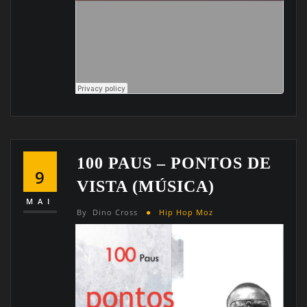
100 PAUS – PONTOS DE
9
VISTA (MÚSICA)
MAI
By
Dino Cross
Hip Hop Moz