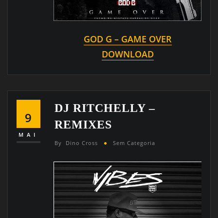
GOD G – GAME OVER
DOWNLOAD
DJ RITCHELLY –
9
REMIXES
MAI
By
Dino Cross
Sem Categoria