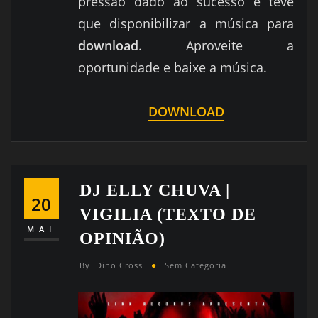
pressão dado ao sucesso e teve
que disponibilizar a música para
download
. Aproveite a
oportunidade e baixe a música.
DOWNLOAD
DJ ELLY CHUVA |
20
VIGILIA (TEXTO DE
MAI
OPINIÃO)
By
Dino Cross
Sem Categoria