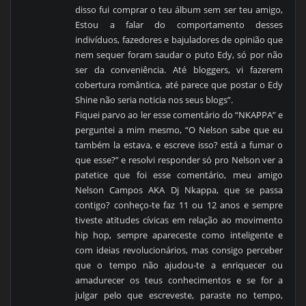
disso fui comprar o teu álbum sem ser teu amigo,
Estou a falar do comportamento desses
indivíduos, fazedores e bajuladores de opinião que
nem sequer foram saudar o puto Edy, só por não
ser da conveniência. Até bloggers, vi fazerem
cobertura romântica, até parece que postar o Edy
Shine não seria noticia nos seus blogs”.
Fiquei parvo ao ler esse comentário do “NKAPPA” e
perguntei a mim mesmo, “O Nelson sabe que eu
também la estava, e escreve isso? está a fumar o
que esse?” e resolvi responder só pro Nelson ver a
patetice que foi esse comentário, meu amigo
Nelson Campos AKA Dj Nkappa, que se passa
contigo? conheço-te faz 11 ou 12 anos e sempre
tiveste atitudes cívicas em relação ao movimento
hip hop, sempre apareceste como inteligente e
com ideias revolucionários, mas consigo perceber
que o tempo não ajudou-te a enriquecer ou
amadurecer os teus conhecimentos e se for a
julgar pelo que escreveste, paraste no tempo,