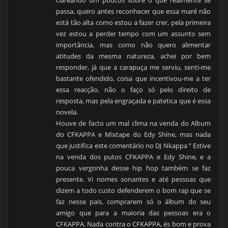
clareando um poucos sobre o que realmente se
passa, quero antes reconhecer que essa maré não
está tão alta como estou a fazer crer, pela primeira
vez estou a perder tempo com um assunto sem
importância, mas como não quero alimentar
atitudes da mesma natureza, achei por bem
responder, já que a carapuça me serviu, senti-me
bastante ofendido, coisa que incentivou-me a ter
essa reacção, não o faço só pelo direito de
resposta, mas pela engraçada e patetica que é essa
novela.
Houve de facto um mal clima na venda do Album
do CFKAPPA e Mixtape do Edy Shine, mas nada
que justifica este comentário no DJ Nkappa ” Estive
na venda dos putos CFKAPPA e Edy Shine, e a
pouca vergonha desse hip hop também se faz
presente. Vi nomes sonantes e até pessoas que
dizem a todo custo defenderem o bom rap que se
faz nesse pais, comprarem só o álbum do seu
amigo que para a maioria das pessoas era o
CFKAPPA. Nada contra o CFKAPPA, és bom e prova