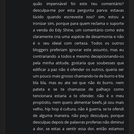
quão impensável foi este teu comentário?
desculpa-me por esta pergunta parva: estavas
lúcido quando escreveste isso? sim, estou a
ironizar sim, porque para quem reclama o suporte
a venda do Edy Shine, um comentário como este
claramente cria uma espécie de desarmonia e não
é o seu ideial com certeza. Todos os outros
bloggers preferiam ignorar este assunto, mas eu
contrariando a todos e mesmo decepcionando-os
pela minha atitude, gostaria que soubesses que
edificar a paz não é ofender os outros, queria ser
um pouco mais grosso chamando-te de burro e bla
bla bla, mas eu ate sei que não és burro, nem
pateta e se te chamasse de palhaço como
tencionara estaria a te ofender, não é o meu
propósito, nem quero alimentar beefs, já sou mais
velho, hip hop é cultura, não é guerra, se te ofendi
de alguma maneira, não peço desculpas, porque
desculpas depois de palavras proferias não diminui
a dor, se estas a sentir essa dor, então estamos