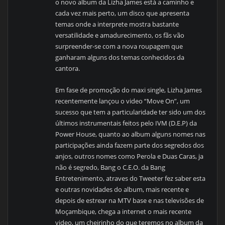
o novo album da Lizha James está a caminho e
cada vez mais perto, um disco que apresenta
temas onde a interprete mostra bastante
versatilidade e amadurecimento, os fãs vão
surpreender-se com a nova roupagem que
ganharam alguns dos temas conhecidos da
cantora.
Em fase de promoção do maxi single, Lizha James
recentemente lançou o video “Move On”, um
sucesso que tem a particularidade ter sido um dos
últimos instrumentais feitos pelo IVM (D.E.P) da
Power House, quanto ao album alguns nomes nas
participações ainda fazem parte dos segredos dos
anjos, outros nomes como Perola e Duas Caras, ja
não é segredo, Bang o C.E.O. da Bang
Entretenimento, atraves do Tweeter fez saber esta
e outras novidades do album, mais recente e
depois de estrear na MTV base e nas televisões de
Moçambique, chega a internet o mais recente
video, um cheirinho do que teremos no album da