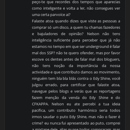
peço-te que recordes dos tempos que aparecias
como inteligente e volta a ler, não consegues ver
uma certa parvoíce ai?
Falaste atoa quando dizes que viste as pessoas a
comprar só um disco, a quem tu chamas fazedores
e bajuladores de opinião? Nelson não tens
inteligência suficiente para perceber que já não
estamos no tempo em que ser underground é falar
mal dos SSP? não te quero ofender, mas por favor
escove os dentes antes de falar mal dos bloguers,
não tens noção da importância da nossa
actividade e que contributo damos ao movimento,
ninguém tem bla bla blás contra o Edy Shine, você
julgou errado, para certificar que falaste atoa,
navegue pelos blogs e verás que as reportagens
fazem menção da venda do Edy Shine e do
CFKAPPA. Nelson eu ate percebi a tua ideia
pacifica, um contributo harmónico seria todos
irmos saudar o puto Edy Shine, mas não o fazer é
crime? eu nunca fui apresentado ao puto, comprei
a mixtape dele, alias quase todos compraram, mas