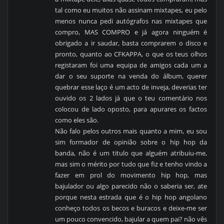
tal como eu muitos não assinam mixtapes, eu pelo
menos nunca pedi autógrafos nas mixtapes que
compro, MAS COMPRO e já agora ninguém é
obrigado a ir saudar, basta comprarem o disco e
pronto, quanto ao CFKAPPA, o que os teus olhos
registaram foi uma equipa de amigos cada um a
dar o seu suporte na venda do álbum, querer
quebrar esse laço é um acto de inveja, deverias ter
ouvido os 2 lados já que o teu comentário nos
colocou de lado oposto, para apurares os factos
como eles são.
Não falo pelos outros mais quanto a mim, eu sou
sim formador de opinião sobre o hip hop da
banda, não é um titulo que alguém atribuiu-me,
mas sim o mérito por tudo que fiz e tenho vindo a
fazer em prol do movimento hip hop, mas
bajulador ou algo parecido não o saberia ser, ate
porque nesta estrada que é o hip hop angolano
conheço todos os becos e buracos e deixe-me ser
um pouco convencido, bajular a quem pai? não vês