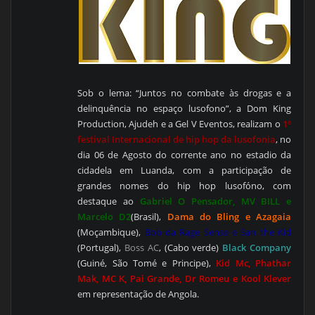
Sob o lema: “Juntos no combate às drogas e a
delinquência no espaço lusofono”, a Dom King
Production, Ajudeh e a Gel V Eventos, realizam o
1º
festival Internacional de hip hop da lusofonia
, no
dia 06 de Agosto do corrente ano no estadio da
cidadela em Luanda, com a participação de
grandes nomes do hip hop lusofóno, com
destaque ao
Gabriel O Pensador, MV BILL e
Marcelo D2
(Brasil),
Dama do Bling e Azagaia
(Moçambique),
Bob da Rage Sense e San the Kid
(Portugal),
Boss AC
, (Cabo verde)
Black Company
(Guiné, São Tomé e Principe),
Kid Mc, Phathar
Mak, MC K, Pai Grande, Dr Romeu e Kool Klever
em representação de Angola.