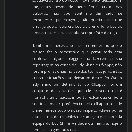
saudável dentro do nosso movimento, desculpem-
me, antes mesmo de meter flores nas minhas
palavras, não vou sentir-me diminuído se
reconhecer que exagerei, não queria dizer que
errei, já que a ideia era beefar, o erro foi é beefar,
uma actitude certa e adulta sempre foi o dialogo.
Também é necessário fazer entender porque o
Nelson fez o comentário que gerou toda essa
confusão, alguns bloggers ao fazerem a sua
reportagem na venda de Edy Shine e Cfkappa, não
foram profissionais no uso das técnicas jornalistas,
criaram situações que deixaram desconfortável o
Edy Shine em detrimento do Cfkappa, foi um
conjunto de situações que ele presenciou e é
normal a uma reação, importa realçar que embora
sentir-se maior preferência pelo cfkappa, o Edy
Shine merece todo o nosso respeito. (diz-se por ai
que o clima de instabilidade começou por parte da
equipa do Edy Shine, verdade ou mentira, hoje o
bom senso ganhou vida).