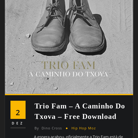
Trio Fam – A Caminho Do
2
Txova – Free Download
DEZ
By
Dino Cross
Hip Hop Moz
A espera acabou, oficialmente a Trio Fam está de