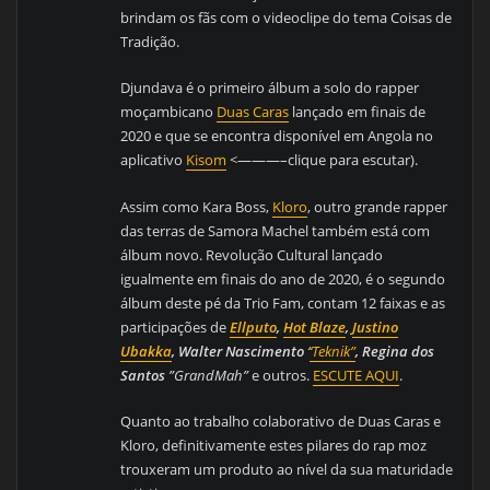
brindam os fãs com o videoclipe do tema Coisas de
Tradição.
Djundava é o primeiro álbum a solo do rapper
moçambicano
Duas Caras
lançado em finais de
2020 e que se encontra disponível em Angola no
aplicativo
Kisom
<———–clique para escutar).
Assim como Kara Boss,
Kloro
, outro grande rapper
das terras de Samora Machel também está com
álbum novo. Revolução Cultural lançado
igualmente em finais do ano de 2020, é o segundo
álbum deste pé da Trio Fam, contam 12 faixas e as
participações de
Ellputo
,
Hot Blaze
,
Justino
Ubakka
, Walter Nascimento
‘
‘Teknik”
, Regina dos
Santos
”GrandMah”
e outros.
ESCUTE AQUI
.
Quanto ao trabalho colaborativo de Duas Caras e
Kloro, definitivamente estes pilares do rap moz
trouxeram um produto ao nível da sua maturidade