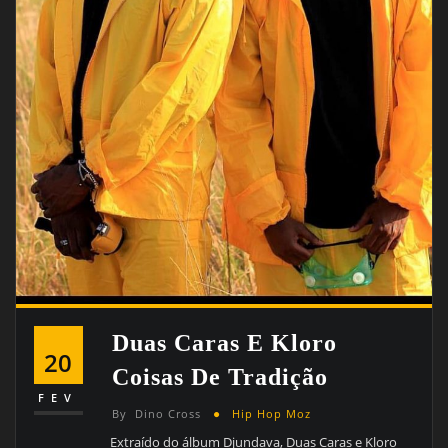
Duas Caras E Kloro
20
Coisas De Tradição
FEV
By
Dino Cross
Hip Hop Moz
Extraído do álbum Djundava, Duas Caras e Kloro