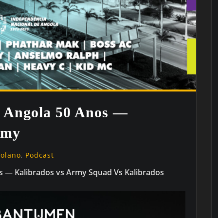
p Angola 50 Anos —
rmy
golano
,
Podcast
s — Kalibrados vs Army Squad Vs Kalibrados