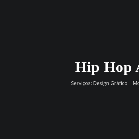
Skip
to
content
Hip Hop 
Serviços: Design Gráfico | M