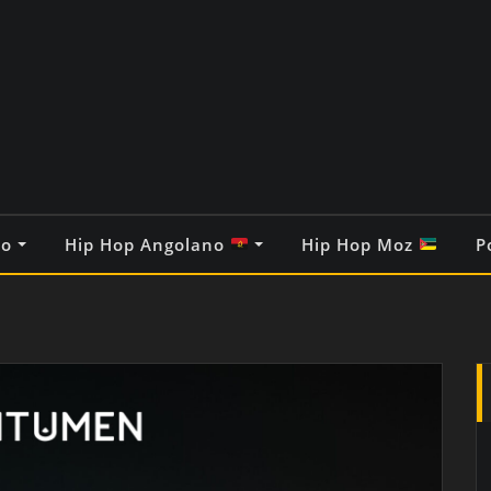
co
Hip Hop Angolano
Hip Hop Moz
P