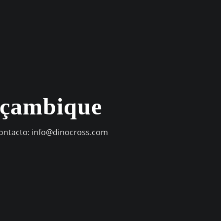
oçambique
contacto:
info@dinocross.com