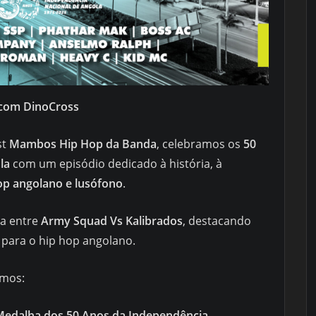
com DinoCross
st
Mambos Hip Hop da Banda
, celebramos os
50
la
com um episódio dedicado à história, à
op angolano e lusófono
.
ca entre
Army Squad Vs Kalibrados
, destacando
s para o hip hop angolano.
amos:
Medalha dos 50 Anos da Independência