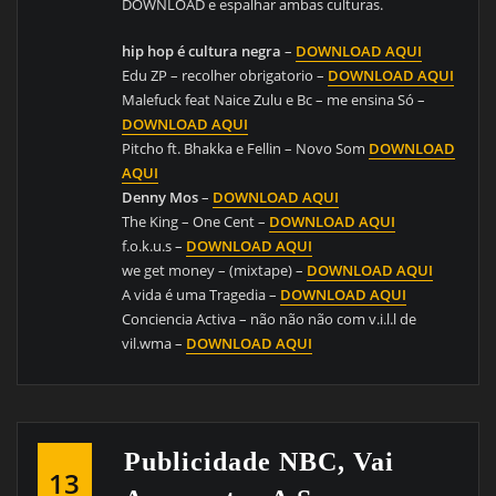
DOWNLOAD e espalhar ambas culturas.
hip hop é cultura negra
–
DOWNLOAD AQUI
Edu ZP – recolher obrigatorio –
DOWNLOAD AQUI
Malefuck feat Naice Zulu e Bc – me ensina Só –
DOWNLOAD AQUI
Pitcho ft. Bhakka e Fellin – Novo Som
DOWNLOAD
AQUI
Denny Mos
–
DOWNLOAD AQUI
The King – One Cent –
DOWNLOAD AQUI
f.o.k.u.s –
DOWNLOAD AQUI
we get money – (mixtape) –
DOWNLOAD AQUI
A vida é uma Tragedia –
DOWNLOAD AQUI
Conciencia Activa – não não não com v.i.l.l de
vil.wma –
DOWNLOAD AQUI
Publicidade NBC, Vai
13