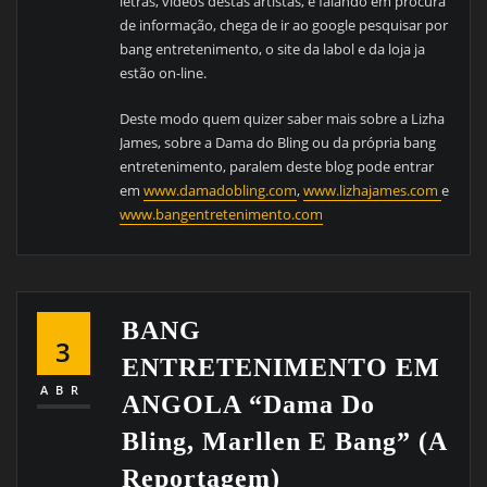
letras, videos destas artistas, e falando em procura
de informação, chega de ir ao google pesquisar por
bang entretenimento, o site da labol e da loja ja
estão on-line.
Deste modo quem quizer saber mais sobre a Lizha
James, sobre a Dama do Bling ou da própria bang
entretenimento, paralem deste blog pode entrar
em
www.damadobling.com
,
www.lizhajames.com
e
www.bangentretenimento.com
BANG
3
ENTRETENIMENTO EM
ABR
ANGOLA “Dama Do
Bling, Marllen E Bang” (a
Reportagem)