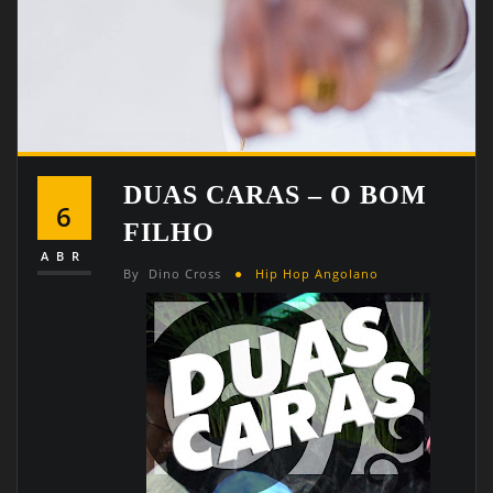
DUAS CARAS – O BOM
6
FILHO
ABR
By
Dino Cross
Hip Hop Angolano