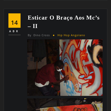
Esticar O Braço Aos Mc’s
14
– II
ABR
By
Dino Cross
Hip Hop Angolano