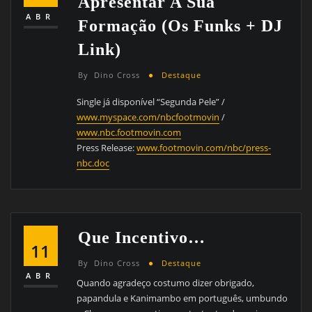
Apresentar A Sua
ABR
Formação (Os Funks + DJ
Link)
By
Dino Cross
Destaque
Single já disponível “Segunda Pele” /
www.myspace.com/nbcfootmovin
/
www.nbc.footmovin.com
Press Release:
www.footmovin.com/nbc/press-
nbc.doc
Que Incentivo…
11
By
Dino Cross
Destaque
ABR
Quando agradeço costumo dizer obrigado,
papandula e Kanimambo em português, umbundo