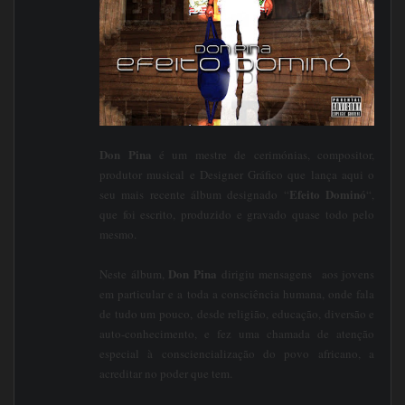
Don Pina
é um mestre de cerimónias, compositor,
produtor musical e Designer Gráfico que lança aqui o
Efeito Dominó
seu mais recente álbum designado “
“,
que foi escrito, produzido e gravado quase todo pelo
mesmo.
Don Pina
Neste álbum,
dirigiu mensagens aos jovens
em particular e a toda a consciência humana, onde fala
de tudo um pouco, desde religião, educação, diversão e
auto-conhecimento, e fez uma chamada de atenção
especial à consciencialização do povo africano, a
acreditar no poder que tem.