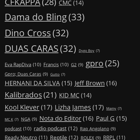
CFKAPPA
(28)
CMC
(14)
Dama do Bling
(33)
Dino Cross
(32)
DUAS CARAS
(32)
Dygo Boy
(7)
gpro
(25)
Eva RapDiva
(10)
Francis
(10)
G2
(9)
Gpro; Duas Caras
(9)
Gutto
(7)
Jeff Brown
(16)
HERNANI DA SILVA
(15)
Kalibrados
(21)
KID MC
(14)
Kool Klever
(17)
Lizha James
(17)
Mamy
(7)
Nota do Editor
(16)
Paul G
(15)
NGA
(9)
MC K
(7)
radio podcast
(12)
podcast
(10)
Rap Angolano
(9)
Reptile
(12)
Ready Neutro
(11)
RRPL
(11)
ROLEX
(9)