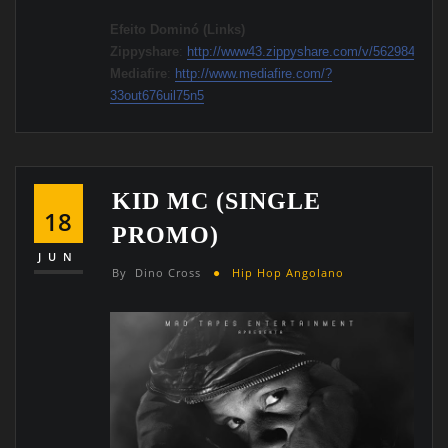
Efeito Dominó (Links)
Zippyshare
:
http://www43.zippyshare.com/v/56298471/fil
Mediafire
:
http://www.mediafire.com/?
33out676uil75n5
KID MC (SINGLE
18
PROMO)
JUN
By
Dino Cross
Hip Hop Angolano