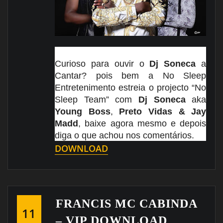
Curioso para ouvir o
Dj Soneca
a
Cantar? pois bem a No Sleep
Entretenimento estreia o projecto “No
Sleep Team” com
Dj Soneca
aka
Young Boss
,
Preto Vidas & Jay
Madd
, baixe agora mesmo e depois
diga o que achou nos
comentários.
DOWNLOAD
FRANCIS MC CABINDA
11
– VIP DOWNLOAD