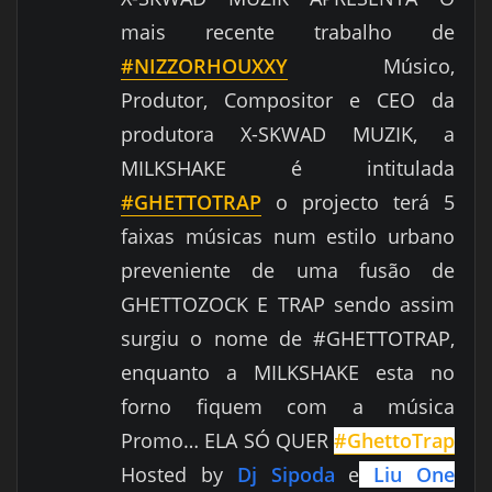
mais recente trabalho de
‪#‎
NIZZORHOUXXY
Músico,
Produtor, Compositor e CEO da
produtora X-SKWAD MUZIK, a
MILKSHAKE é intitulada
#‎
GHETTOTRAP
o projecto terá 5
faixas músicas num estilo urbano
preveniente de uma fusão de
GHETTOZOCK E TRAP sendo assim
surgiu o nome de #GHETTOTRAP,
enquanto a MILKSHAKE esta no
forno fiquem com a música
Promo… ELA SÓ QUER
‪#GhettoTrap
Hosted by
Dj Sipoda
e
Liu One