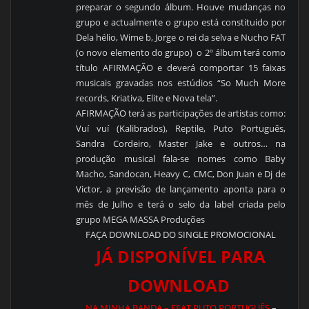
preparar o segundo álbum. Houve mudanças no
grupo e actualmente o grupo está constituido por
Dela hélio, Wime b, Jorge o rei da selva e Nucho FAT
(o novo elemento do grupo) o 2º álbum terá como
título AFIRMAÇÃO e deverá comportar 15 faixas
musicais gravadas nos estúdios “So Much More
records, Kriativa, Elite e Nova tela”.
AFIRMAÇÃO terá as participações de artistas como:
Vuí vuí (Kalibrados), Reptile, Puto Português,
Sandra Cordeiro, Master Jake e outros… na
produção musical fala-se nomes como Baby
Macho, Sandocan, Heavy C, CMC, Don Juan e Dj de
Victor, a previsão de lançamento aponta para o
mês de Julho e terá o selo da label criada pelo
grupo MEGA MASSA Produções
FAÇA DOWNLOAD DO SINGLE PROMOCIONAL
JÁ DISPONÍVEL PARA
DOWNLOAD
NA MINHA BANDA – FEAT PUTO PORTUGUÊS
–