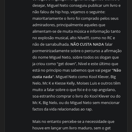
desejar, Miguel Neto conseguiu publicar um livro e
não falou de hip hop, vejamos o seguinte:
maioritariamente o livro foi comprado pelos seus
admiradores, principalmente aqueles que
alimentam-se de muita música e informação tanto
no explosão musical, alto Nível!!!, como no RC e
não de sarrabulhada.
NÃO CUSTA NADA
falar
pormenirizadamente sobre o percurso a afirmação
do nome Miguel Neto, sobre todos os slogan que
ja criou como “get down”, Nível e este último que
está no princípio mas sabemos que vai pegar “
Não
custa nada
“. Miguel Neto como Kool Klever, Big
Nelo, Mc K e Kiesse Kelly, Moises Luis e outros têm
muito a falar sobre o que foi e é o rap angolano,
soa estranho comprar o livro do Kool Klever ou do
Mc K, Big Nelo, ou do Miguel Neto sem mencionar
factos da vida relacionadas ao rap.
Mais no entanto percebe-se a necessidade que
houve em lançar um livro maduro, sem o get