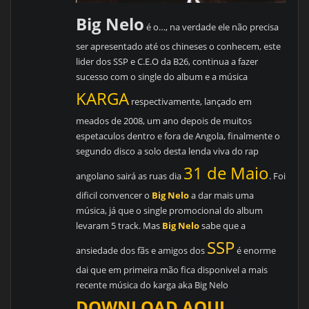
Big Nelo
é o…, na verdade ele não precisa
ser apresentado até os chineses o conhecem, este
lider dos SSP e C.E.O da B26, continua a fazer
sucesso com o single do album e a música
KARGA
respectivamente, lançado em
meados de 2008, um ano depois de muitos
espetaculos dentro e fora de Angola, finalmente o
segundo disco a solo desta lenda viva do rap
31 de Maio
angolano sairá as ruas dia
. Foi
dificil convencer o
Big Nelo
a dar mais uma
música, já que o single promocional do album
levaram 5 track. Mas
Big Nelo
sabe que a
SSP
ansiedade dos fãs e amigos dos
é enorme
dai que em primeira mão fica disponivel a mais
recente música do karga aka Big Nelo
DOWNLOAD AQUI