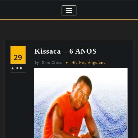
Kissaca – 6 ANOS
29
By
Dino Cross
Hip Hop Angolano
ABR