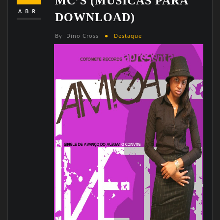
MC’S (MUSICAS PARA
ABR
DOWNLOAD)
By
Dino Cross
Destaque