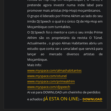
pretende agora investir numa indie label para
promover mais artistas (Hip-Hop) moçambicanos.
O grupo é liderado por Prime Akhim ao lado do seu
irmão DJ Speech o qual é o único DJ de Hip-Hop em
Moçambique com turntables.
O DJ Speech foi o mentor e com o seu irmão Prime
AKhim são os proprietário da revista O Túnel.
Actualmente , o grupo Almas Habitantes abriu um
estudio que conta ser a uma label que servirá para
lançar ao mercado diversos artistas de
Moçambique.
Mais Info:
www.myspace.com/almashabitantes
www.myspace.com/otunel
www.myspace.com/primeakhim
www.myspace.com/djspeech
Ai vai para DOWNLOAD um cheirinho de perdidos
JÁ ESTA ON-LINE
e achados (
) –
DOWNLOAD