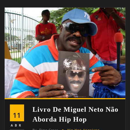
Livro De Miguel Neto Não
11
Aborda Hip Hop
ABR
By
Dino Cross
Hip Hop Angolano