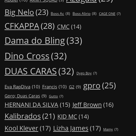
Big Nelo
(23)
Boss Ac
(8)
Boss Alirio
(8)
CAGE ONE
(7)
CFKAPPA
(28)
CMC
(14)
Dama do Bling
(33)
Dino Cross
(32)
DUAS CARAS
(32)
Dygo Boy
(7)
gpro
(25)
Eva RapDiva
(10)
Francis
(10)
G2
(9)
Gpro; Duas Caras
(9)
Gutto
(7)
Jeff Brown
(16)
HERNANI DA SILVA
(15)
Kalibrados
(21)
KID MC
(14)
Kool Klever
(17)
Lizha James
(17)
Mamy
(7)