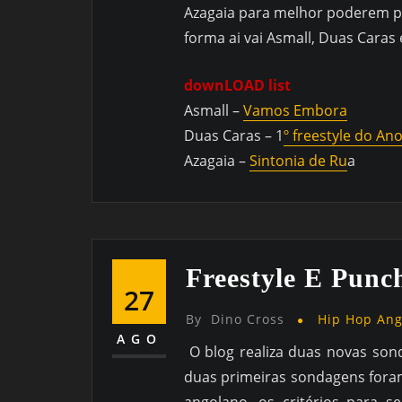
Azagaia para melhor poderem pa
forma ai vai Asmall, Duas Caras
downLOAD list
Asmall –
Vamos Embora
Duas Caras – 1
º freestyle do An
Azagaia –
Sintonia de Ru
a
Freestyle E Pun
27
By
Dino Cross
Hip Hop An
AGO
O blog realiza duas novas so
duas primeiras sondagens fora