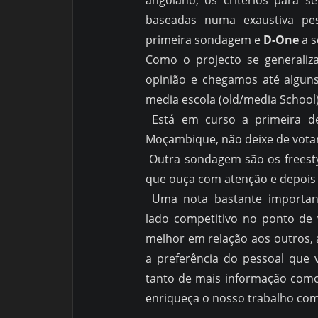
angolano, os critérios para 
baseadas numa exaustiva pe
primeira sondagem e
D-One
a s
Como o projecto se generali
opinião e chegamos até alguns
media escola (old/media School)
Está em curso a primeira d
Moçambique, não deixe de votar
Outra sondagem são os freesty
que ouça com atenção e depois 
Uma nota bastante importa
lado competitivo no ponto de 
melhor em relação aos outros, a
a preferência do pessoal que v
tanto de mais informação como 
enriqueça o nosso trabalho co