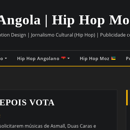
Angola | Hip Hop M
otion Design | Jornalismo Cultural (Hip Hop) | Publicidade 
co
Hip Hop Angolano
Hip Hop Moz
P
EPOIS VOTA
z
olicitarem músicas de Asmall, Duas Caras e