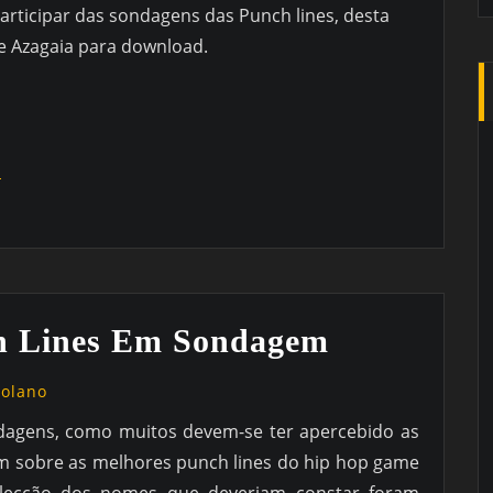
rticipar das sondagens das Punch lines, desta
 e Azagaia para download.
o
ch Lines Em Sondagem
golano
ndagens, como muitos devem-se ter apercebido as
m sobre as melhores punch lines do hip hop game