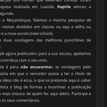
selecção dos nomes que deveriam constar foram
squisa realizada em Luanda,
Reptile
venceu a
egunda.
za a Moçambique, fizemos a mesma pesquisa de
 nomes divididos em classes ou seja a velha ou
 e a nova escola (new school).
e duas sondagens das melhores punchlines de
.
le agora publicados para a sua escuta, apelamos
contribua com o seu voto.
nte é para
não encararmo
s as sondagens pelo
vista em que o vencedor passe a ter o título de
 ideia não é essa, o que se pretende aqui é saber
isita o blog de formas a incentivar a publicação
mais música de quem for aqui eleito. Participe e
m os seus comentários.