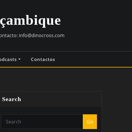
oçambique
contacto:
info@dinocross.com
odcasts
Contactos
Search
Go