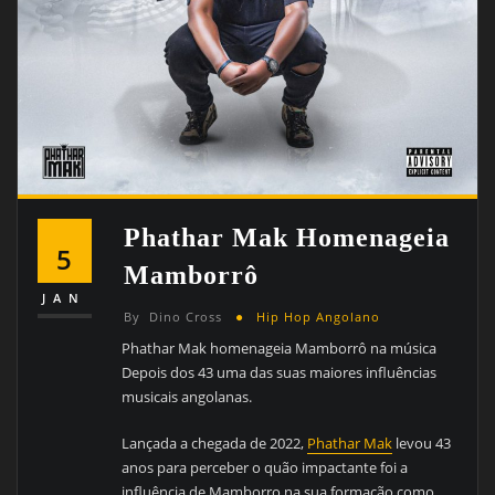
Phathar Mak Homenageia
5
Mamborrô
JAN
By
Dino Cross
Hip Hop Angolano
Phathar Mak homenageia Mamborrô na música
Depois dos 43 uma das suas maiores influências
musicais angolanas.
Lançada a chegada de 2022,
Phathar Mak
levou 43
anos para perceber o quão impactante foi a
influência de Mamborro na sua formação como