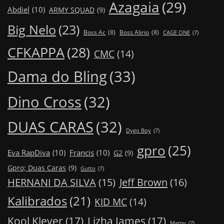
Azagaia
(29)
Abdiel
(10)
ARMY SQUAD
(9)
Big Nelo
(23)
Boss Ac
(8)
Boss Alirio
(8)
CAGE ONE
(7)
CFKAPPA
(28)
CMC
(14)
Dama do Bling
(33)
Dino Cross
(32)
DUAS CARAS
(32)
Dygo Boy
(7)
gpro
(25)
Eva RapDiva
(10)
Francis
(10)
G2
(9)
Gpro; Duas Caras
(9)
Gutto
(7)
Jeff Brown
(16)
HERNANI DA SILVA
(15)
Kalibrados
(21)
KID MC
(14)
Kool Klever
(17)
Lizha James
(17)
Mamy
(7)