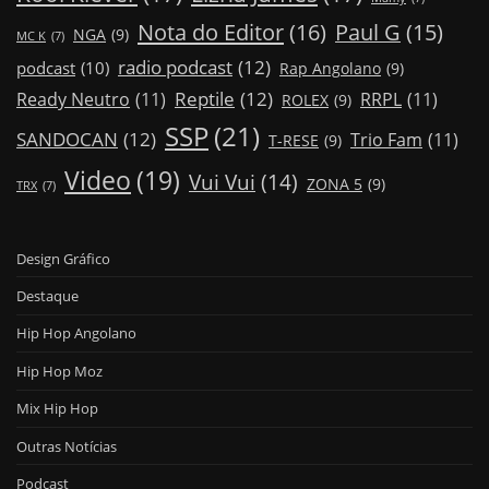
Nota do Editor
(16)
Paul G
(15)
NGA
(9)
MC K
(7)
radio podcast
(12)
podcast
(10)
Rap Angolano
(9)
Reptile
(12)
Ready Neutro
(11)
RRPL
(11)
ROLEX
(9)
SSP
(21)
SANDOCAN
(12)
Trio Fam
(11)
T-RESE
(9)
Video
(19)
Vui Vui
(14)
ZONA 5
(9)
TRX
(7)
Design Gráfico
Destaque
Hip Hop Angolano
Hip Hop Moz
Mix Hip Hop
Outras Notícias
Podcast