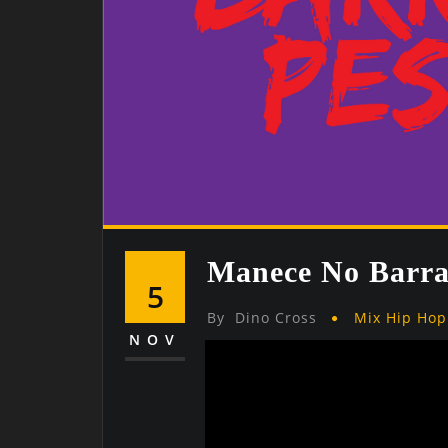
Manece No Barra
5
By
Dino Cross
Mix Hip Hop
NOV