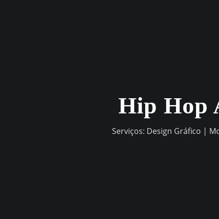
Skip
to
content
Hip Hop 
Serviços: Design Gráfico | M