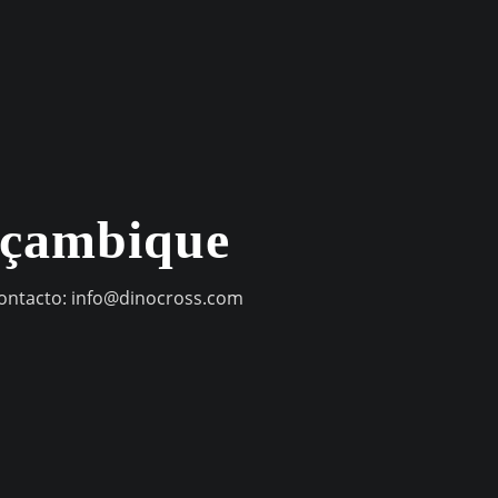
oçambique
contacto:
info@dinocross.com