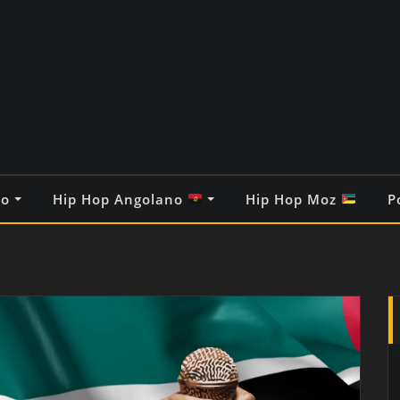
co
Hip Hop Angolano
Hip Hop Moz
P