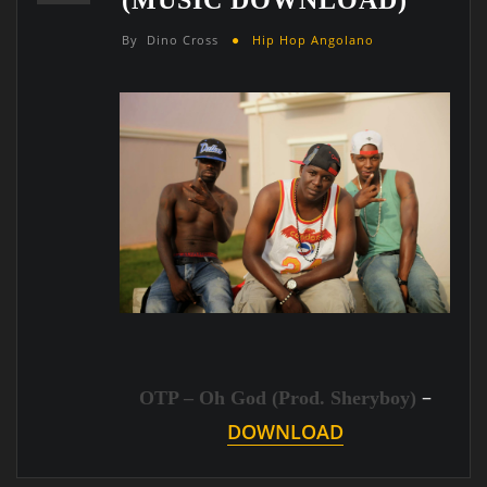
By
Dino Cross
Hip Hop Angolano
–
OTP – Oh God (Prod. Sheryboy)
DOWNLOAD