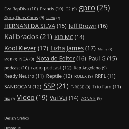
gpro
(25)
Eva RapDiva
(10)
Francis
(10)
G2
(9)
Gpro; Duas Caras
(9)
Gutto
(7)
Jeff Brown
(16)
HERNANI DA SILVA
(15)
Kalibrados
(21)
KID MC
(14)
Kool Klever
(17)
Lizha James
(17)
Mamy
(7)
Nota do Editor
(16)
Paul G
(15)
NGA
(9)
MC K
(7)
radio podcast
(12)
podcast
(10)
Rap Angolano
(9)
Reptile
(12)
Ready Neutro
(11)
RRPL
(11)
ROLEX
(9)
SSP
(21)
SANDOCAN
(12)
Trio Fam
(11)
T-RESE
(9)
Video
(19)
Vui Vui
(14)
ZONA 5
(9)
TRX
(7)
Design Gráfico
Destaque