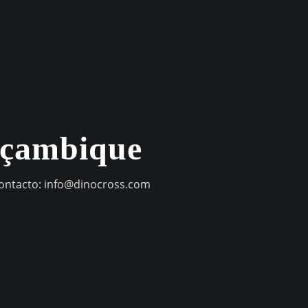
oçambique
contacto:
info@dinocross.com