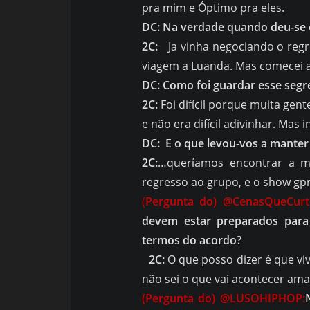
pra mim e Óptimo pra eles.
DC: Na verdade quando deu-se 
2C:
Ja vinha negociando o regre
viagem a Luanda. Mas comecei 
DC: Como foi guardar esse segr
2C:
Foi difícil porque muita gent
e não era difícil adivinhar. Ma
DC: E o que levou-vos a manter
2C:
…queríamos encontrar a m
regresso ao grupo, e o show gp
(
Pergunta do) @CenasQueCur
devem estar preparados par
termos do acordo?
2C:
O que posso dizer é que 
não sei o que vai acontecer ama
(Pergunta do) @LUSOHIPHOP: