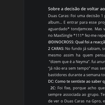
Sobre a decisão de voltar a
Duas Caras: Foi uma decisão 1
album… E entrar para esse pro
aguardado* tondjemcee. Mas v
no MaxiSingle *111* fez-me re
@DINOCROSS: Qual foi a reacçã
2 CARAS:
No fundo já sabiam, só
mesmo assim ha quem pensass
“dizem que é a Neyma”. fui anunc
“já não era sem tempo” mas sen
bastidores durante a semana to
DC: Como te sentiste ao saber q
2C:
Foi fixe, porque acho qu
sempre associada ao grupo. T
de ver o Duas Caras na Gpro, e