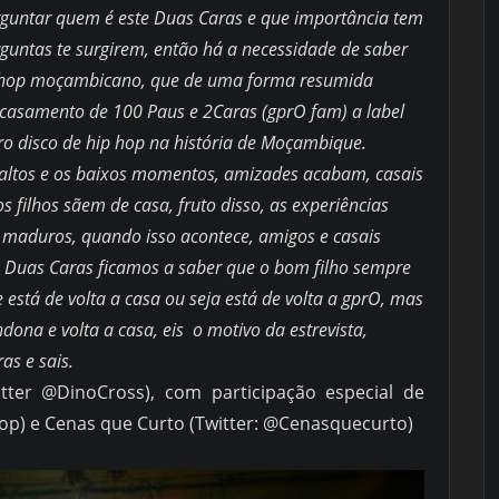
rguntar quem é este Duas Caras e que importância tem
rguntas te surgirem, então há a necessidade de saber
p hop moçambicano, que de uma forma resumida
 o casamento de 100 Paus e 2Caras (gprO fam) a label
ro disco de hip hop na história de Moçambique.
altos e os baixos momentos, amizades acabam, casais
s filhos sãem de casa, fruto disso, as experiências
maduros, quando isso acontece, amigos e casais
de Duas Caras ficamos a saber que o bom filho sempre
 e está de volta a casa ou seja está de volta a gprO, mas
dona e volta a casa, eis o motivo da estrevista,
as e sais.
itter @DinoCross), com participação especial de
op) e Cenas que Curto (Twitter: @Cenasquecurto)