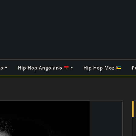
co
Hip Hop Angolano
Hip Hop Moz
P