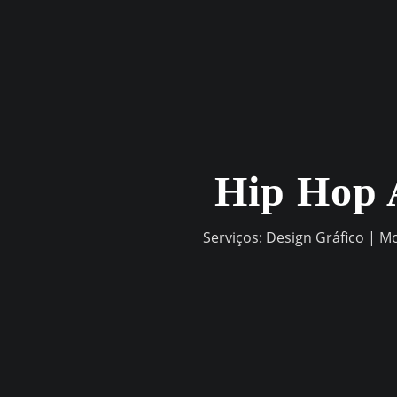
Skip
to
content
Hip Hop 
Serviços: Design Gráfico | M