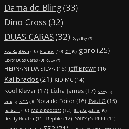
Dama do Bling
(33)
Dino Cross
(32)
DUAS CARAS
(32)
Dygo Boy
(7)
gpro
(25)
Eva RapDiva
(10)
Francis
(10)
G2
(9)
Gpro; Duas Caras
(9)
Gutto
(7)
Jeff Brown
(16)
HERNANI DA SILVA
(15)
Kalibrados
(21)
KID MC
(14)
Kool Klever
(17)
Lizha James
(17)
Mamy
(7)
Nota do Editor
(16)
Paul G
(15)
NGA
(9)
MC K
(7)
radio podcast
(12)
podcast
(10)
Rap Angolano
(9)
Reptile
(12)
Ready Neutro
(11)
RRPL
(11)
ROLEX
(9)
SSP
(21)