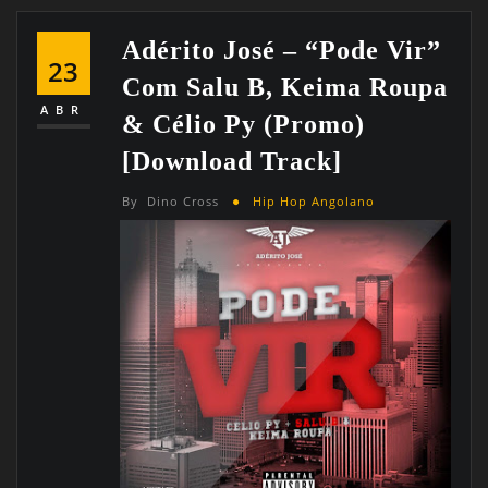
Adérito José – “Pode Vir”
23
Com Salu B, Keima Roupa
ABR
& Célio Py (Promo)
[Download Track]
By
Dino Cross
Hip Hop Angolano