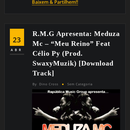
Baixem & Partilhem!!
R.M.G Apresenta: Meduza
23
Mc – “Meu Reino” Feat
ABR
Célio Py (Prod.
SwaxyMuzik) [Download
Track]
By
Dino Cross
Sem Categoria