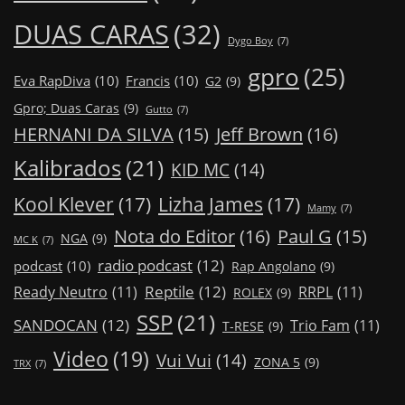
DUAS CARAS
(32)
Dygo Boy
(7)
gpro
(25)
Eva RapDiva
(10)
Francis
(10)
G2
(9)
Gpro; Duas Caras
(9)
Gutto
(7)
Jeff Brown
(16)
HERNANI DA SILVA
(15)
Kalibrados
(21)
KID MC
(14)
Kool Klever
(17)
Lizha James
(17)
Mamy
(7)
Nota do Editor
(16)
Paul G
(15)
NGA
(9)
MC K
(7)
radio podcast
(12)
podcast
(10)
Rap Angolano
(9)
Reptile
(12)
Ready Neutro
(11)
RRPL
(11)
ROLEX
(9)
SSP
(21)
SANDOCAN
(12)
Trio Fam
(11)
T-RESE
(9)
Video
(19)
Vui Vui
(14)
ZONA 5
(9)
TRX
(7)