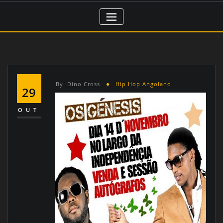
By
Dino Cross
Hip Hop Angolano
29
OUT