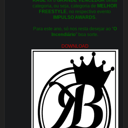
RAGE
foi o
GRANDE VENCEDOR
desta
categoria, ou seja, categoria de
MELHOR
FREESTYLE
, no respectivo evento
IMPULSO AWARDS
.
Para este ano, só nos resta desejar ao “
O
Incendiário
” boa sorte.
DOWNLOAD