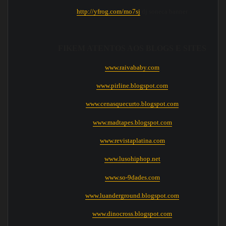
http://yfrog.com/mo7sj
dj soneca banner
FIKEM ATENTOS AOS BLOGS E SITES
www.raivababy.com
www.pirline.blogspot.com
www.cenasquecurto.blogspot.com
www.madtapes.blogspot.com
www.revistaplatina.com
www.lusohiphop.net
www.so-9dades.com
www.luanderground.blogspot.com
www.dinocross.blogspot.com