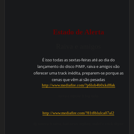
Estado de Alerta
Raiva e amigos
É isso todas as sextas-feiras até ao dia do
lançamento do disco PIMP, raiva e amigos vão
oferecer uma track inédita, preparem-se porque as
cenas que vêm ai são pesadas
http://www.mediafire.com/?p6lob4b0xkdffak
raiva e reptile ft big nelo
http://www.mediafire.com/?81t8blulca07al2
dj soneca ft raiva, bad news. repboy, malef e erick shyne