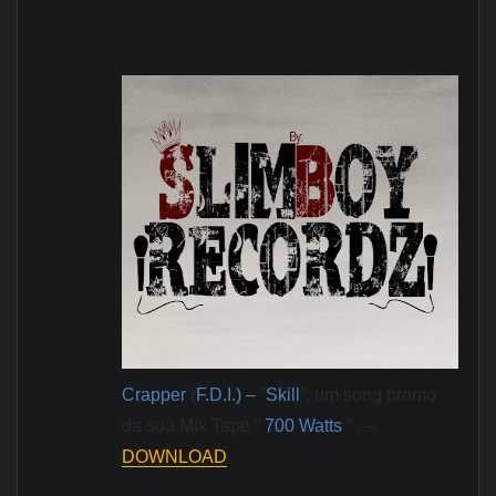
Crapper
(
F.D.I.) –
”
Skill
”, um song promo
da sua Mix Tape ”
700 Watts
” . –
DOWNLOAD