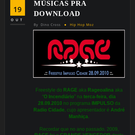
MÚSICAS PRA
19
DOWNLOAD
OUT
By
Dino Cross
Hip Hop Moz
Freestyle do
RAGE
aka
Rageoalina
aka
“
O Incendiário
” na
terca-feira, dia
28.09.2010
no programa
IMPULSO
da
Radio Cidade
, cujo apresentador é
André
Manhiça
.
Recordar que no ano passado, 2009,