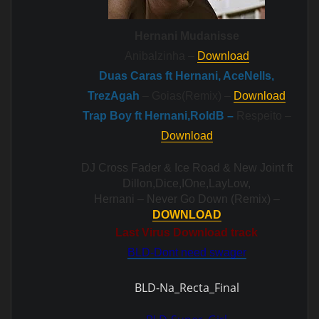
Hernani Mudanisse
Anibalzinha –
Download
Duas Caras ft Hernani, AceNells,
TrezAgah
– Goias(Remix) –
Download
Trap Boy ft Hernani,RoldB –
Respeito –
Download
DJ Cross Fader &
Ice Road & New Joint
ft
Dillon,Dice,IOne,LayLow,
Hernani – Never Go Down (Remix) –
DOWNLOAD
Last Virus Download track
BLD-Dont need swager
BLD-Na_Recta_Final