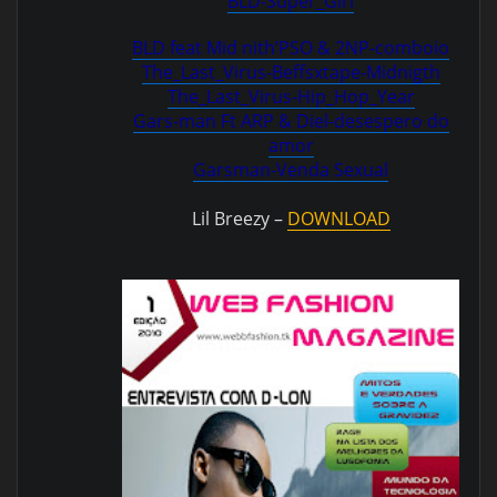
BLD-Super_Girl
BLD feat Mid nith’PSO & 2NP-comboio
The_Last_Virus-Beffsxtape-Midnigth
The_Last_Virus-Hip_Hop_Year
Gars-man Ft ARP & Diel-desespero do
amor
Garsman-Venda Sexual
Lil Breezy –
DOWNLOAD