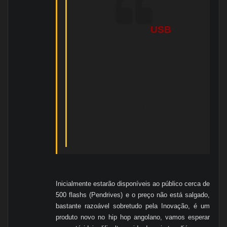
mais força que os Kumbus. Desta vez
surpreendeu-nos a todos, com lançamento
USB
do novo álbum em formato
por
intermédio de uma Pen Drive que trará os
seus três álbuns e as respectivas letras (
Trincheira, Nutrição e Proibido) e ainda
como bónus, três dos albuns mais
procurados e actualmente esgotados no
Circuito Fechado, Keita Mayanda,
Leonardo Wawuti e o primeiro cd do
Conjunto Ngonguenha.
Inicialmente estarão disponíveis ao público cerca de
500 flashs (Pendrives) e o preço não está salgado,
bastante razoável sobretudo pela Inovação, é um
produto novo no hip hop angolano, vamos esperar