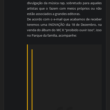
divulgação da música rap, sobretudo para aqueles
artistas que o fazem com meios próprios ou não
estão associados a grandes editoras.
De acordo com o e-mail que acabamos de receber
teremos uma INOVAÇÃO dia 18 de Dezembro, na
venda do álbum do MC K “proibido ouvir isso”, isso
no Parque da familia, acompanhe:
Coerência e integridade, são as duas
palavras que melhor definem o
desempenho deste Rapper, que sempre
soube dar respostas, a medida das
inúmeras dificuldades imposta pelo
regime na divulgação do seu Petróleo
Bruto. MCK marca a diferença com seu
modelo de Marketing alternativo e radical,
demostrando sempre que as ideias tem