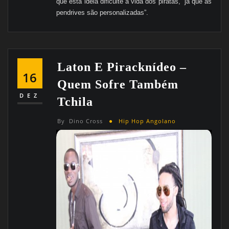
que está ideia dificulte a vida dos piratas, “já que as
pendrives são personalizadas”.
Laton E Piracknídeo –
16
Quem Sofre Também
DEZ
Tchila
By
Dino Cross
Hip Hop Angolano