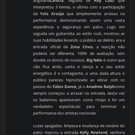
angolana
Canicia
, seguida de
Ady Cudz
que
interpretou 3 temas, o ultimo com a participação
da
Yola Araújo
que simplesmente arrasou na
performance demonstrando assim uma vasta
experiência e segurança em palco. Logo em
seguida um guitarrista ao estilo rock, mostrou as
suas habilidades levando o público ao delírio, era a
entrada oficial da
Zona Cinco
, a reacção não
poderia ser diferente, 100% de aceitação, sem
duvida os donos do sucesso,
Big Nelo
é outro que
não fica atrás, canta e dança e o seu estilo
energético é e contagiante, a uma dada altura o
público pareceu hipnotizado ao vibrar com os
passos do
Fábio Dance,
já o
Anselmo Ralph
como
sempre começou a arrasar na entrada, desta vez
os bailarinos apareceram como ninjas e foi um
verdadeiro espectáculo para terminar a
performance dos artistas nacionais.
Luzes apagadas, limpeza e mudança de cenário do
palco marcou a entrada
Kelly Rowland
, senhora