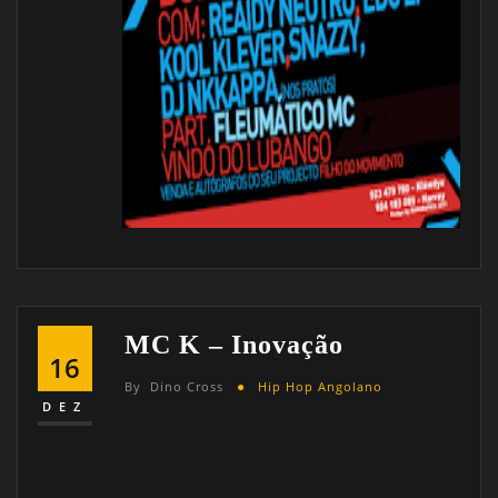
MC K – Inovação
16
By
Dino Cross
Hip Hop Angolano
DEZ