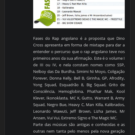
Fases do Rap angolano é a proposta que Dino
Cross apresenta em forma de mixtape para dar a
entender o percurso que o rap angolano teve nos
primeiros anos da sua afirmação. Este é o volume I
de III ou IV, e nela constam nomes como SSP,
Nelboy das Da Burdha, Simimi Ni Moyo, Coligação
Forever, Donna Kelly, Bell B, Girinha, GP, Afrodity,
Yong Squad, Esquadrão 8, Big Squad, Grito de
Consciência, Hemoglobina, Phathar Mak, Kool
Klever, Ikonoklasta, MC K, Gutto, Warrant B, Army
Squad, Negro Bue, Heavy C, Man Killa, Kalibrados,
Leonardo Wawuti, Jeff Brown, Lizha James, Mr
Arssen, Vui Vui, Extremo Signo e The Magic MC.
Parte das músicas são antigas e conhecidas e as
outras nem tanta pelo menos pela nova geração