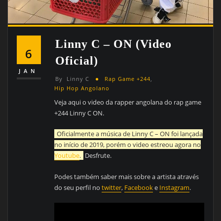
Linny C – ON (Video
6
Oficial)
JAN
By
Linny C
Rap Game +244
,
Hip Hop Angolano
Veja aqui o video da rapper angolana do rap game
+244 Linny C ON.
Oficialmente a música de Linny C – ON foi lançada
no início de 2019, porém o video estreou agora no
Youtube
.
Desfrute.
Podes também saber mais sobre a artista através
do seu perfil no
twitter
,
Facebook
e
Instagram
.