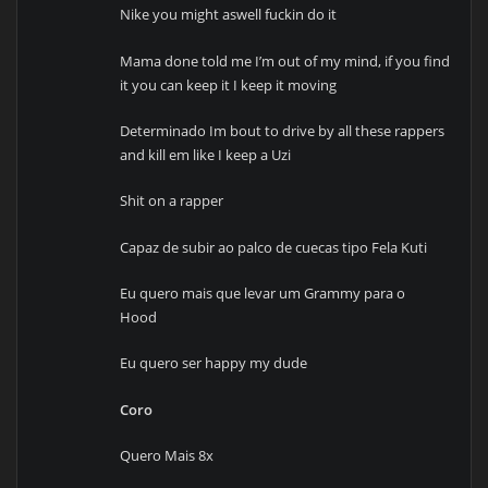
Nike you might aswell fuckin do it
Mama done told me I’m out of my mind, if you find
it you can keep it I keep it moving
Determinado Im bout to drive by all these rappers
and kill em like I keep a Uzi
Shit on a rapper
Capaz de subir ao palco de cuecas tipo Fela Kuti
Eu quero mais que levar um Grammy para o
Hood
Eu quero ser happy my dude
Coro
Quero Mais 8x