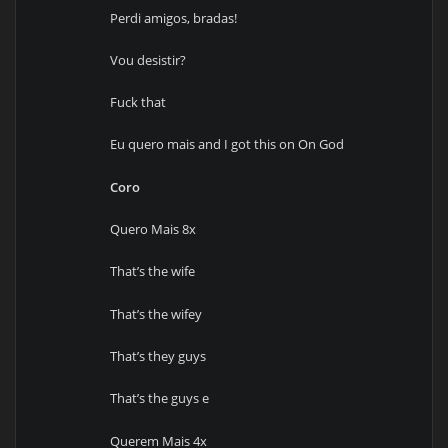
Perdi amigos, bradas!
Vou desistir?
Fuck that
Eu quero mais and I got this on On God
Coro
Quero Mais 8x
That’s the wife
That’s the wifey
That’s they guys
That’s the guys e
Querem Mais 4x