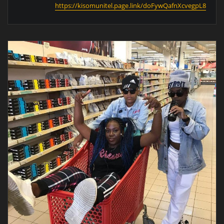
https://kisomunitel.page.link/doFywQafnXcvegpL8