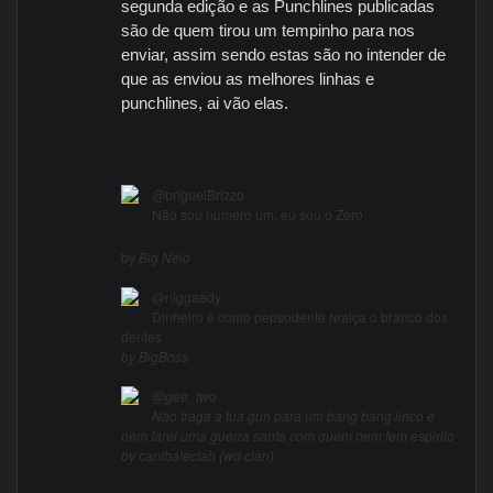
segunda edição e as Punchlines publicadas
são de quem tirou um tempinho para nos
enviar, assim sendo estas são no intender de
que as enviou as melhores linhas e
punchlines, ai vão elas.
@briguelBrizzo
Não sou numero um, eu sou o Zero
by
Big Nelo
@niggaedy
Dinheiro é como pepsodente realça o branco dos
dentes
by BigBoss
@gee_two
Não traga a tua gun para um bang bang lirico e
nem farei uma guerra santa com quem nem tem espirito
by canibalectah (wd clan)