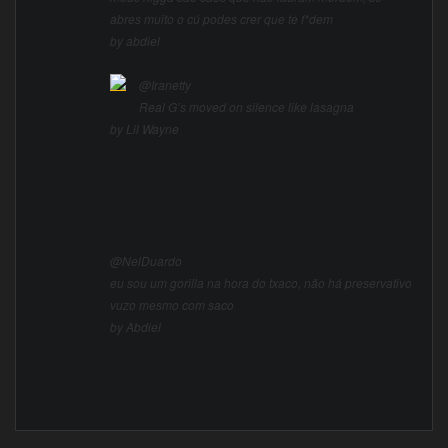
abres muito o cú podes crer que te f*dem
by abdiel
@Iranetty
Real G’s moved on silence like lasagna
by Lil Wayne
@NelDuardo
eu sou um gorilla na hora do txaco, não há preservativo
vuzo mesmo com saco
by Abdiel