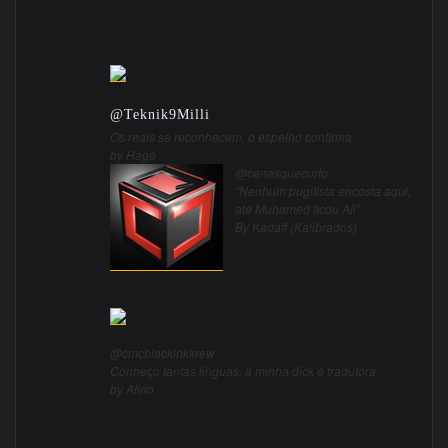
@
Teknik9Milli
Os reais se reconhecem, o espelho confirma
by Hage
@cenasquecurto
“Nenhum pugilista encosta aqui,
até Muhamed ficou Ali”
By Kadaff (Kalibrados)
@cmcblackinkkrew
Conheço tantas linguas, a minha dick é tradutora
by Alirio