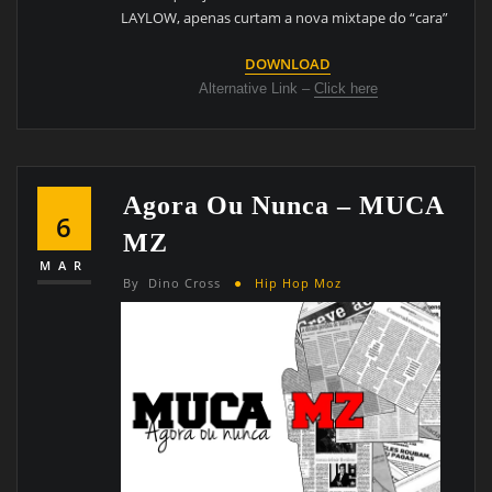
LAYLOW, apenas curtam a nova mixtape do “cara”
DOWNLOAD
Alternative Link –
Click here
Agora Ou Nunca – MUCA
6
MZ
MAR
By
Dino Cross
Hip Hop Moz