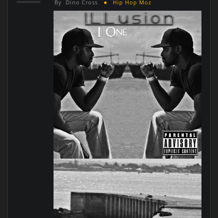
By
Dino Cross
Hip Hop Moz