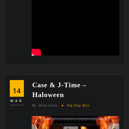
Case & J-Time –
14
Haloween
MAR
By
Dino Cross
Hip Hop Moz