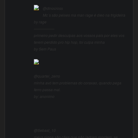
@dinocross
Mc´s são peixes ma man rage é óleo na frigideira
by rage
—————–
primeiro pedir desculpas aos vossos pais por eles vos
terem perdido pro hip hop, foi culpa minha
by Sem Paus
@quartel_zerro
minha avó tem problemas do coraxao, quando pega
ferro passa mal.
by: anonimo
@Sebast_10
meus nigga são cães que não ladram mordem, se