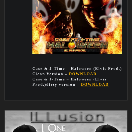
Case & J-Time – Haloween (Elvis Prod.)
Clean Version –
DOWNLOAD
Case & J-Time – Haloween (Elvis
Prod.)dirty version –
DOWNLOAD