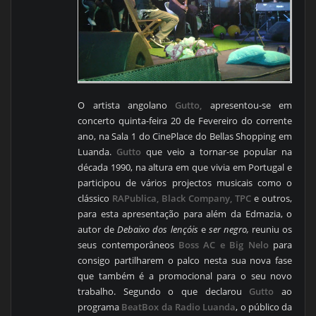
O artista angolano
Gutto,
apresentou-se em
concerto quinta-feira 20 de Fevereiro do corrente
ano, na Sala 1 do CinePlace do Bellas Shopping em
Luanda.
Gutto
que veio a tornar-se popular na
década 1990, na altura em que vivia em Portugal e
participou de vários projectos musicais como o
clássico
RAPublica, Black Company, TPC
e outros,
para esta apresentação para além da Edmazia, o
autor de
Debaixo dos lençóis
e
ser negro,
reuniu os
seus contemporâneos
Boss AC e Big Nelo
para
consigo partilharem o palco nesta sua nova fase
que também é a promocional para o seu novo
trabalho. Segundo o que declarou
Gutto
ao
programa
BeatBox da Radio Luanda
, o público da