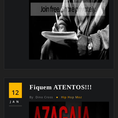
Fiquem ATENTOS!!!
12
By
Dino Cross
Hip Hop Moz
JAN