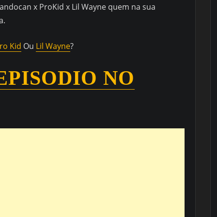
andocan x ProKid x Lil Wayne quem na sua
a.
ro Kid
Ou
Lil Wayne
?
EPISODIO NO