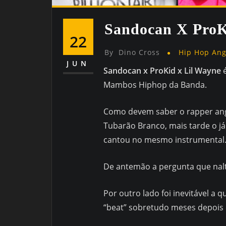
Sandocan X ProK
22
By
Dino Cross
Hip Hop An
JUN
Sandocan x ProKid x Lil Wayne
é
Mambos Hiphop da Banda.
Como devem saber o rapper a
Tubarão Branco, mais tarde o já
cantou no mesmo instrumental
De antemão a pergunta que nalt
Por outro lado foi inevitável 
“beat” sobretudo meses depois q