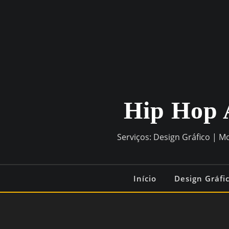
Skip
to
content
Hip Hop 
Serviços: Design Gráfico | M
Início
Design Gráfi