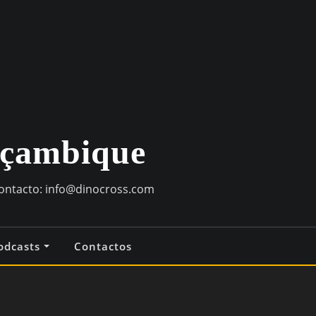
oçambique
contacto:
info@dinocross.com
odcasts
Contactos