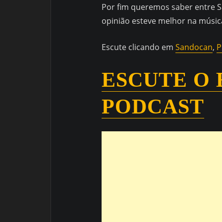
Por fim queremos saber entre S
opinião esteve melhor na músic
Escute clicando em
Sandocan
,
P
ESCUTE O 
PODCAST