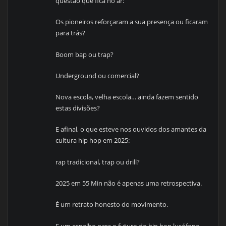
questão que fica no ar:
Os pioneiros reforçaram a sua presença ou ficaram
para trás?
Boom bap ou trap?
Underground ou comercial?
Nova escola, velha escola… ainda fazem sentido
estas divisões?
E afinal, o que esteve nos ouvidos dos amantes da
cultura hip hop em 2025:
rap tradicional, trap ou drill?
2025 em 55 Min não é apenas uma retrospectiva.
É um retrato honesto do movimento.
E um espelho para o futuro do hip hop lusófono.