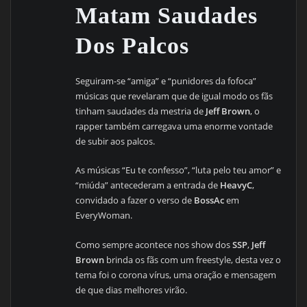
Matam Saudades
Dos Palcos
Seguiram-se “amiga” e “punidores da fofoca”
músicas que revelaram que de igual modo os fãs
tinham saudades da mestria de
Jeff Brown
, o
rapper também carregava uma enorme vontade
de subir aos palcos.
As músicas “Eu te confesso”, “luta pelo teu amor” e
“miúda” antecederam a entrada de
HeavyC
,
convidado a fazer o verso de
BossAc
em
EveryWoman.
Como sempre acontece nos show dos
SSP
,
Jeff
Brown
brinda os fãs com um freestyle, desta vez o
tema foi o corona vírus, uma oração e mensagem
de que dias melhores virão.