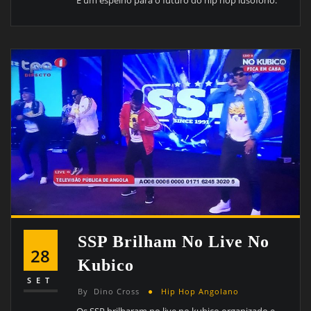
SSP Brilham No Live No
28
Kubico
SET
By
Dino Cross
Hip Hop Angolano
Os SSP brilharam no live no kubico organizado e