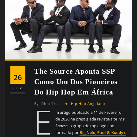
The Source Aponta SSP
26
Como Um Dos Pioneiros
FEV
Do Hip Hop Em África
E
By
Dino Cross
Hip Hop Angolano
m artigo publicado a 11 de Fevereiro
de 2020 na prestigiada revista/site
The
Source
, o grupo de rap angolano
formado por
Big Nelo, Paul G, Kuddy e