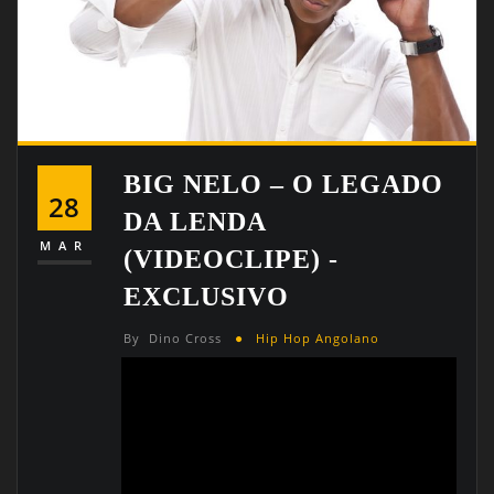
BIG NELO – O LEGADO
28
DA LENDA
MAR
(VIDEOCLIPE) -
EXCLUSIVO
By
Dino Cross
Hip Hop Angolano