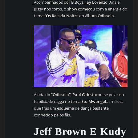
Acompanhados por B.Boys,
Jay Lorenzo
, Ana e
Jussy nos coros, o show começou com a energia do
tema “
Os Reis da Noite
” do álbum
Odisseia.
Ainda do “
Odisseia”
,
Paul G
destacou-se pela sua
habilidade ragga no tema
Etu Mwangola
, música
que trás um esquema de dança bastante
conhecido pelos fãs.
Jeff Brown E Kudy