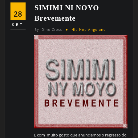
SIMIMI NI NOYO
28
Brevemente
SET
By
Dino Cross
Hip Hop Angolano
É com muito gosto que anunciamos o regresso do