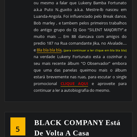
ou mesmo a falar que Lukeny Bamba Fortunato
a.k.a Puto N..guxito a.k.a. Mestre-lb nasceu em
Luanda-Angola. Foi influenciado pelo Break dance,
Bob marley , e tambem pelos primeiros trabalhos
do antigo grupo do DJ Goo “SILENT MAJORITY”.e
muito mais … Em 88 dancava com amigos do
predio 187 na Rua comandante Jika, no Alvalade….
e
Bla bla bla bla
,
(para continuar a ler clique em bla bla bla)
na verdade Lukeny Fortunato esta a cozinhar o
seu mais recente álbum “O Observador” embora
que uma das panelas queimou mais o álbum
estará brevemente nas ruas, para escutar o single
promocional
CLIQUE AQUI
e aproveite para
continuar a ler a autobiografia do mesmo.
BLACK COMPANY Está
5
De Volta A Casa