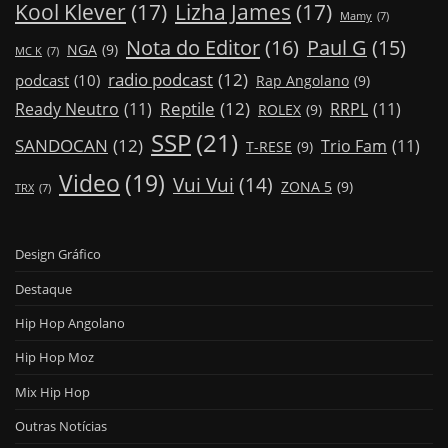
Kool Klever
(17)
Lizha James
(17)
Mamy
(7)
Nota do Editor
(16)
Paul G
(15)
NGA
(9)
MC K
(7)
radio podcast
(12)
podcast
(10)
Rap Angolano
(9)
Reptile
(12)
Ready Neutro
(11)
RRPL
(11)
ROLEX
(9)
SSP
(21)
SANDOCAN
(12)
Trio Fam
(11)
T-RESE
(9)
Video
(19)
Vui Vui
(14)
ZONA 5
(9)
TRX
(7)
Design Gráfico
Destaque
Hip Hop Angolano
Hip Hop Moz
Mix Hip Hop
Outras Notícias