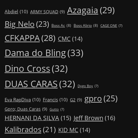
Azagaia
(29)
Abdiel
(10)
ARMY SQUAD
(9)
Big Nelo
(23)
Boss Ac
(8)
Boss Alirio
(8)
CAGE ONE
(7)
CFKAPPA
(28)
CMC
(14)
Dama do Bling
(33)
Dino Cross
(32)
DUAS CARAS
(32)
Dygo Boy
(7)
gpro
(25)
Eva RapDiva
(10)
Francis
(10)
G2
(9)
Gpro; Duas Caras
(9)
Gutto
(7)
Jeff Brown
(16)
HERNANI DA SILVA
(15)
Kalibrados
(21)
KID MC
(14)