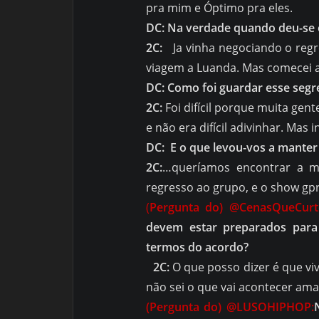
pra mim e Óptimo pra eles.
DC: Na verdade quando deu-se 
2C:
Ja vinha negociando o regre
viagem a Luanda. Mas comecei 
DC: Como foi guardar esse segr
2C:
Foi difícil porque muita gent
e não era difícil adivinhar. Ma
DC: E o que levou-vos a manter
2C:
…queríamos encontrar a m
regresso ao grupo, e o show gp
(
Pergunta do) @CenasQueCur
devem estar preparados par
termos do acordo?
2C:
O que posso dizer é que 
não sei o que vai acontecer ama
(Pergunta do) @LUSOHIPHOP: