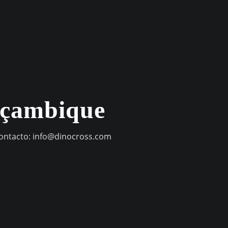
oçambique
contacto:
info@dinocross.com