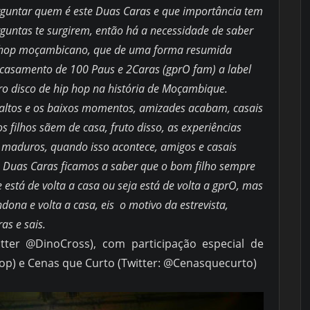
rguntar quem é este Duas Caras e que importância tem
rguntas te surgirem, então há a necessidade de saber
p hop moçambicano, que de uma forma resumida
 o casamento de 100 Paus e 2Caras (gprO fam) a label
ro disco de hip hop na história de Moçambique.
altos e os baixos momentos, amizades acabam, casais
s filhos sãem de casa, fruto disso, as experiências
maduros, quando isso acontece, amigos e casais
de Duas Caras ficamos a saber que o bom filho sempre
 e está de volta a casa ou seja está de volta a gprO, mas
dona e volta a casa, eis o motivo da estrevista,
as e sais.
itter @DinoCross), com participação especial de
op) e Cenas que Curto (Twitter: @Cenasquecurto)