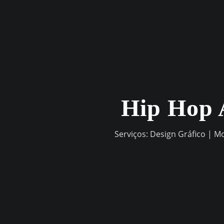
Skip
to
content
Hip Hop 
Serviços: Design Gráfico | M