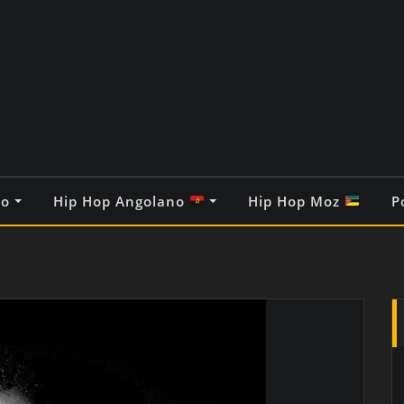
co
Hip Hop Angolano
Hip Hop Moz
P