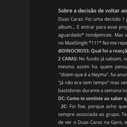
Sobre a decisão de voltar a
Duas Caras: Foi uma decisão 1
album… E entrar para esse pro
aguardado* tondjemcee. Mas v
no MaxiSingle *111* fez-me re
@DINOCROSS: Qual foi a reacçã
2 CARAS:
No fundo já sabiam, só
mesmo assim ha quem pensass
“dizem que é a Neyma”. fui anunc
“já não era sem tempo” mas sen
bastidores durante a semana to
DC: Como te sentiste ao saber q
2C:
Foi fixe, porque acho qu
sempre associada ao grupo. T
de ver o Duas Caras na Gpro, e