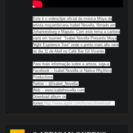
Este é o videoclipe oficial da música Moya da
artista moçambicana Isabel Novella, filmado em
Johannesburg e Maputo. Com este tema a cantora
sairá em tourneé
“Isabel Novella Presents Moya
Night Exprience Tour” onde o ponto mais alto será
no dia 11 de Abril no Café Bar Gil Vicente.
Para mais informação sobre a artista, siga-a:
Facebook – Isabel Novella or Native Rhythms
Productions
Twitter – @Isabel_Novella
Web – www.isabelnovella.com
Download album on
itunes:
http://www.apple.com/itunes/download/…