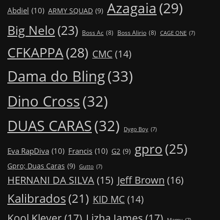
Azagaia
(29)
Abdiel
(10)
ARMY SQUAD
(9)
Big Nelo
(23)
Boss Ac
(8)
Boss Alirio
(8)
CAGE ONE
(7)
CFKAPPA
(28)
CMC
(14)
Dama do Bling
(33)
Dino Cross
(32)
DUAS CARAS
(32)
Dygo Boy
(7)
gpro
(25)
Eva RapDiva
(10)
Francis
(10)
G2
(9)
Gpro; Duas Caras
(9)
Gutto
(7)
Jeff Brown
(16)
HERNANI DA SILVA
(15)
Kalibrados
(21)
KID MC
(14)
Kool Klever
(17)
Lizha James
(17)