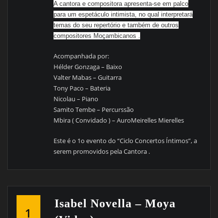
A cantora e compositora apresenta-se em palco
para um espetáculo intimista, no qual int
erpretará
temas do seu repertório e também de outros
compositores Moçambicanos .
Acompanhada por:
Hélder Gonzaga – Baixo
Valter Mabas – Guitarra
Tony Paco – Bateria
Nicolau – Piano
Samito Tembe – Percurssão
Mbira ( Convidado ) – AuroMeirelles Mierelles
Este é o 1o evento do “Ciclo Concertos Íntimos”, a
serem promovidos pela Cantora .
Isabel Novella – Moya
1