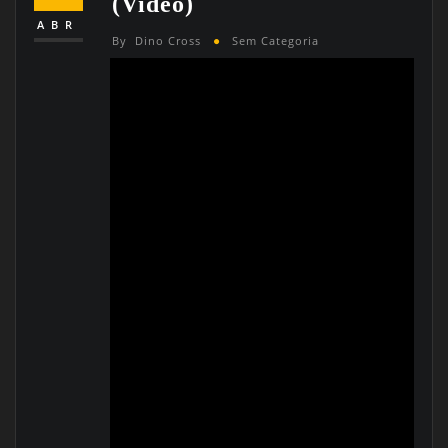
(Video)
ABR
By
Dino Cross
Sem Categoria