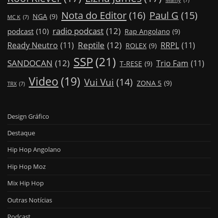
Mamy
(7)
Nota do Editor
(16)
Paul G
(15)
NGA
(9)
MC K
(7)
radio podcast
(12)
podcast
(10)
Rap Angolano
(9)
Reptile
(12)
Ready Neutro
(11)
RRPL
(11)
ROLEX
(9)
SSP
(21)
SANDOCAN
(12)
Trio Fam
(11)
T-RESE
(9)
Video
(19)
Vui Vui
(14)
ZONA 5
(9)
TRX
(7)
Design Gráfico
Destaque
Hip Hop Angolano
Hip Hop Moz
Mix Hip Hop
Outras Notícias
Podcast