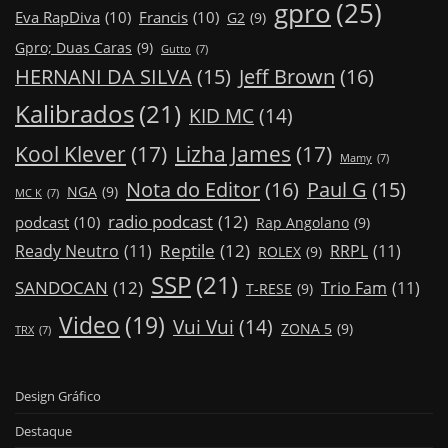
gpro
(25)
Eva RapDiva
(10)
Francis
(10)
G2
(9)
Gpro; Duas Caras
(9)
Gutto
(7)
Jeff Brown
(16)
HERNANI DA SILVA
(15)
Kalibrados
(21)
KID MC
(14)
Kool Klever
(17)
Lizha James
(17)
Mamy
(7)
Nota do Editor
(16)
Paul G
(15)
NGA
(9)
MC K
(7)
radio podcast
(12)
podcast
(10)
Rap Angolano
(9)
Reptile
(12)
Ready Neutro
(11)
RRPL
(11)
ROLEX
(9)
SSP
(21)
SANDOCAN
(12)
Trio Fam
(11)
T-RESE
(9)
Video
(19)
Vui Vui
(14)
ZONA 5
(9)
TRX
(7)
Design Gráfico
Destaque