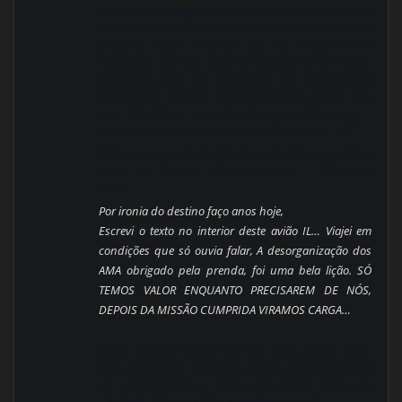
Eu indignado dirigi-me ao empresário em questão e
disse-lhe isto não está certo, porque será que não
podemos voltar no avião que nos trousse?! Ele
respondeu “EU DEI MUITAS COISAS PARA ESTE
EVENTO, quem é o empresário que dá isso tudo
hotel aviões comida… Este avião cada viagem são
cem mil dólares e por fim disse o avião é meu…
mesmo tua coisa você também não estima …?! “
Vi logo que aquilo de diálogo nada tinha e repetidas
vezes fui dizendo não está certo … Não está
certo…
Por ironia do destino faço anos hoje,
Escrevi o texto no interior deste avião IL… Viajei em
condições que só ouvia falar, A desorganização dos
AMA obrigado pela prenda, foi uma bela lição. SÓ
TEMOS VALOR ENQUANTO PRECISAREM DE NÓS,
DEPOIS DA MISSÃO CUMPRIDA VIRAMOS CARGA…
O SR. EMPRESÁRIO FOI NO SEU AVIÃO (QUE
NOS TIROU DE LUANDA) COMO FEZ QUESTÃO
DE RELEMBRAR E NÓS VIAJAMOS COM OS