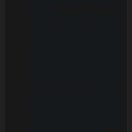
puder sentar-se porque não havia lugar… Enfim
abandalhado
No dia da do regresso fomos atirados para a sala de
espera do aeroporto DEOLINDA RODRIGUES –
LUNDA SUL por volta das 08h, o tempo foi
passando e ninguém dizia nada por volta das 13h
começou-se a fazer uma lista, lista essa que era
suposto conter os nomes dos que iriam embarcar
imediatamente SQN… Era apenas uma manobra
para ganharem tempo, puseram-nos nos autocarros
que foram postos perto da Placa e ali aguardamos
mais duas horas… As 15h mandaram o primeiro
autocarro para a placa embarcaram as pessoas e
sem demoras o avião TENTOU levantar voo, sim
tentou por 3 vezes e estava a caminho da quarta
tentativa quando os músicos se revoltaram…
saíram muitas palavras obscenas… Para essa M***
p*** querem nos matar fdp*** e o piloto teve mesmo
de ceder… UMA DAS HÉLICES NÃO ESTAVA A
FUNCIONAR… o avião em questão é o antonove
que está nas fotos, digno de um museu, disse-me
um “passarinho” que aquele avião não é usado a
muito tempo está ali ABANDALHADO.