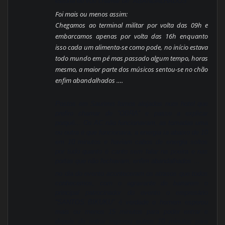
estória eu vou chamar de “ABANDALHADOS”
Foi mais ou menos assim:
Chegamos ao terminal militar por volta das 09h e
embarcamos apenas por volta das 16h enquanto
isso cada um alimenta-se como pode, no início estava
todo mundo em pé mas passado algum tempo, horas
mesmo, a maior parte dos músicos sentou-se no chão
enfim abandalhados ….
Postos em Saurimo fomos alojados num hotel que
prefiro chamar de “OBRA” e passo a explicar
porquê… Os AC não funcionavam, as tomadas uma
ou outra é que funcionava, a energia ía abaixo de 10
em 10 minutos e haviam cabos de energia soltos
por tudo quanto é canto sem falar na poeira e nas
portas que não fechavam, enfim abandalhados …
no dia do evento aconteceram os atrasos que todos
conhecemos, com o agravante de barrarem o
principal patrocinador do evento o empresário
“SANTOS BIKUKU” é verdade o homem esperou
mais ou menos 15 minutos para poder entrar e
depois de entrar esperou outros 10 minutos para