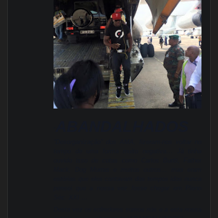
ABANDALHADOS
“
“Desorganização” dos AMA, fizeram-nos voltar no
tempo de uma forma muito negativa… Já tinha
ouvido isso de cotas como Carlos Buriti, Father
Mack, Dog Murras e muitos outros… mas eram
estórias que eles contavam dos tempos idos nunca
pensei que a nossa vez fosse chegar em Pleno
Séc. XXI …
Desta vez os sofredores somos nós e a esta nossa