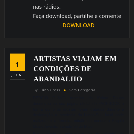
nas rádios.
Faça download, partilhe e comente
DOWNLOAD
ARTISTAS VIAJAM EM
1
CONDIÇÕES DE
JUN
ABANDALHO
By
Dino Cross
Sem Categoria
DERCIO OLAVO membro do Keima Roupo
descreveu na sua página oficial de FACEBOOK a
forma como os artistas foram tratados durante a
deslocação a província da Lunda-Sul, local onde
realizou-se a terceira edição do concurso Angola
Music Awards, sábado 30 de Maio.
Em seguida a copy/paste fiel (autorizado) da