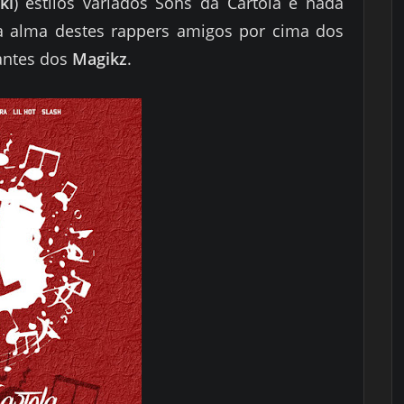
ki
) estilos variados Sons da Cartola é nada
 alma destes rappers amigos por cima dos
antes dos
Magikz
.