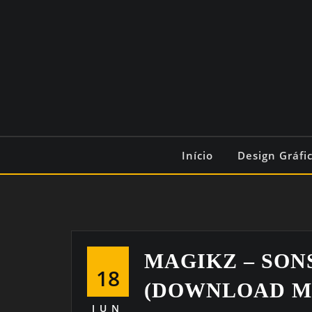
Início
Design Gráfi
MAGIKZ – SON
18
(DOWNLOAD M
JUN