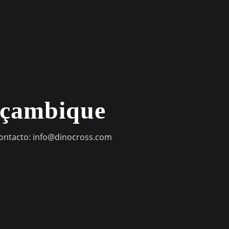
oçambique
contacto:
info@dinocross.com