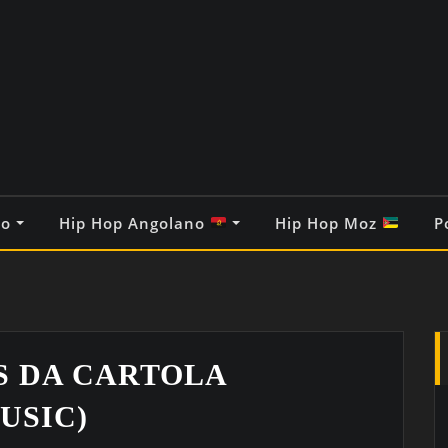
co
Hip Hop Angolano
Hip Hop Moz
P
S DA CARTOLA
USIC)