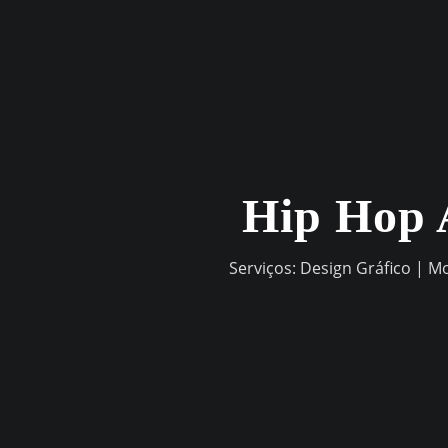
Skip
to
content
Hip Hop 
Serviços: Design Gráfico | M