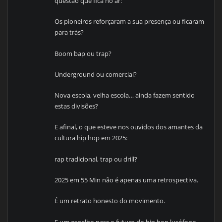
questão que fica no ar:
Os pioneiros reforçaram a sua presença ou ficaram
para trás?
Boom bap ou trap?
Underground ou comercial?
Nova escola, velha escola… ainda fazem sentido
estas divisões?
E afinal, o que esteve nos ouvidos dos amantes da
cultura hip hop em 2025:
rap tradicional, trap ou drill?
2025 em 55 Min não é apenas uma retrospectiva.
É um retrato honesto do movimento.
E um espelho para o futuro do hip hop lusófono.