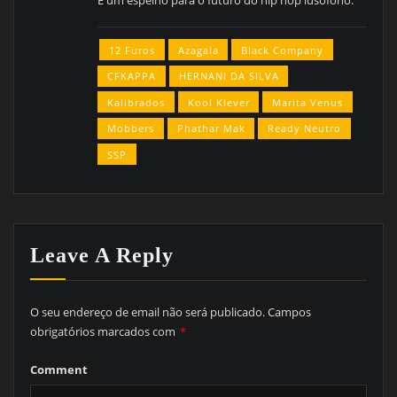
12 Furos
Azagaia
Black Company
CFKAPPA
HERNANI DA SILVA
Kalibrados
Kool Klever
Marita Venus
Mobbers
Phathar Mak
Ready Neutro
SSP
Leave A Reply
O seu endereço de email não será publicado.
Campos
obrigatórios marcados com
*
Comment