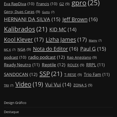
gpro
(25)
Eva RapDiva
(10)
Francis
(10)
G2
(9)
Gpro; Duas Caras
(9)
Gutto
(7)
Jeff Brown
(16)
HERNANI DA SILVA
(15)
Kalibrados
(21)
KID MC
(14)
Kool Klever
(17)
Lizha James
(17)
Mamy
(7)
Nota do Editor
(16)
Paul G
(15)
NGA
(9)
MC K
(7)
radio podcast
(12)
podcast
(10)
Rap Angolano
(9)
Reptile
(12)
Ready Neutro
(11)
RRPL
(11)
ROLEX
(9)
SSP
(21)
SANDOCAN
(12)
Trio Fam
(11)
T-RESE
(9)
Video
(19)
Vui Vui
(14)
ZONA 5
(9)
TRX
(7)
Design Gráfico
Destaque